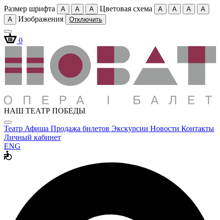
Размер шрифта
Цветовая схема
A
A
A
A
A
A
A
Изображения
A
Отключить
0
НАШ ТЕАТР ПОБЕДЫ
Театр
Афиша
Продажа билетов
Экскурсии
Новости
Контакты
Личный кабинет
ENG