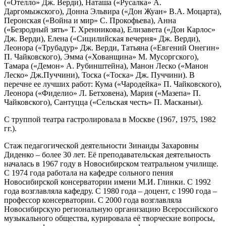
(«Отелло» Дж. Верди), Наташа («Русалка» А.
Даргомыжского), Донна Эльвира («Дон Жуан» В.А. Моцарта),
Перонская («Война и мир» С. Прокофьева), Анна
(«Безродный зять» Т. Хренникова), Елизавета («Дон Карлос»
Дж. Верди), Елена («Сицилийская вечерня» Дж. Верди),
Леонора («Трубадур» Дж. Верди, Татьяна («Евгений Онегин»
П. Чайковского), Эмма («Хованщина» М. Мусоргского),
Тамара («Демон» А. Рубинштейна), Манон Леско («Манон
Леско» Дж.Пуччини), Тоска («Тоска» Дж. Пуччини). В
перечне ее лучших работ: Кума («Чародейка» П. Чайковского),
Леонора («Фиделио» Л. Бетховена), Мария («Мазепа» П.
Чайковского), Сантуцца («Сельская честь» П. Масканьи).
С труппой театра гастролировала в Москве (1967, 1975, 1982
гг.).
Стаж педагогической деятельности Зинаиды Захаровны
Диденко – более 30 лет. Её преподавательская деятельность
началась в 1967 году в Новосибирском театральном училище.
С 1974 года работала на кафедре сольного пения
Новосибирской консерватории имени М.И. Глинки. С 1992
года возглавляла кафедру. С 1980 года – доцент, с 1990 года –
профессор консерватории. С 2000 года возглавляла
Новосибирскую региональную организацию Всероссийского
музыкального общества, курировала её творческие вопросы,