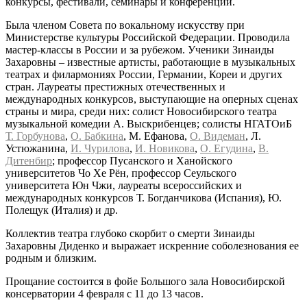
конкурсы, фестивали, семинары и конференции.
Была членом Совета по вокальному искусству при
Министерстве культуры Российской Федерации. Проводила
мастер-классы в России и за рубежом. Ученики Зинаиды
Захаровны – известные артисты, работающие в музыкальных
театрах и филармониях России, Германии, Кореи и других
стран. Лауреаты престижных отечественных и
международных конкурсов, выступающие на оперных сценах
страны и мира, среди них: солист Новосибирского театра
музыкальной комедии А. Выскрибенцев; солисты НГАТОиБ
Т. Горбунова
,
О. Бабкина
, М. Ефанова,
О. Видеман
, Л.
Устюжанина,
И. Чурилова
,
И. Новикова
,
О. Егудина
,
В.
Дитенбир
; профессор Пусанского и Ханойского
университетов Чо Хе Рён, профессор Сеульского
университета Юн Чжи, лауреаты всероссийских и
международных конкурсов Т. Богданчикова (Испания), Ю.
Полещук (Италия) и др.
Коллектив театра глубоко скорбит о смерти Зинаиды
Захаровны Диденко и выражает искренние соболезнования ее
родным и близким.
Прощание состоится в фойе Большого зала Новосибирской
консерватории 4 февраля с 11 до 13 часов.