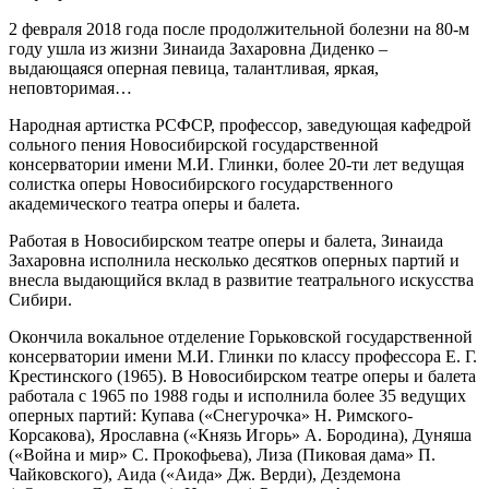
2 февраля 2018 года после продолжительной болезни на 80-м
году ушла из жизни Зинаида Захаровна Диденко –
выдающаяся оперная певица, талантливая, яркая,
неповторимая…
Народная артистка РСФСР, профессор, заведующая кафедрой
сольного пения Новосибирской государственной
консерватории имени М.И. Глинки, более 20-ти лет ведущая
солистка оперы Новосибирского государственного
академического театра оперы и балета.
Работая в Новосибирском театре оперы и балета, Зинаида
Захаровна исполнила несколько десятков оперных партий и
внесла выдающийся вклад в развитие театрального искусства
Сибири.
Окончила вокальное отделение Горьковской государственной
консерватории имени М.И. Глинки по классу профессора Е. Г.
Крестинского (1965). В Новосибирском театре оперы и балета
работала с 1965 по 1988 годы и исполнила более 35 ведущих
оперных партий: Купава («Снегурочка» Н. Римского-
Корсакова), Ярославна («Князь Игорь» А. Бородина), Дуняша
(«Война и мир» С. Прокофьева), Лиза (Пиковая дама» П.
Чайковского), Аида («Аида» Дж. Верди), Дездемона