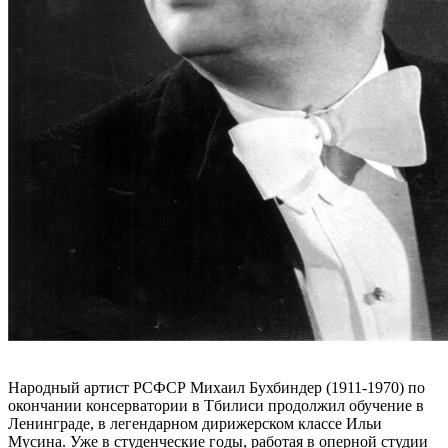
Народный артист РСФСР Михаил Бухбиндер (1911-1970) по
окончании консерватории в Тбилиси продолжил обучение в
Ленинграде, в легендарном дирижерском классе Ильи
Мусина. Уже в студенческие годы, работая в оперной студии