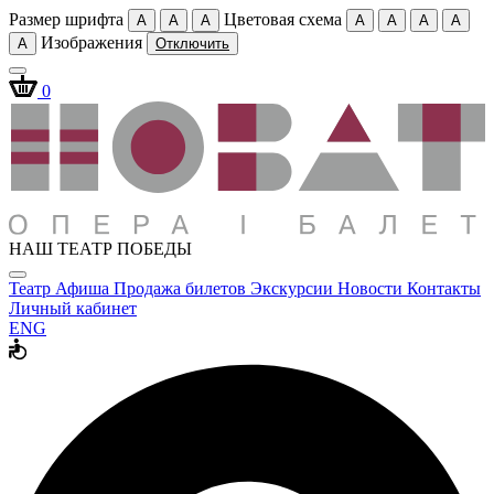
Размер шрифта
Цветовая схема
A
A
A
A
A
A
A
Изображения
A
Отключить
0
НАШ ТЕАТР ПОБЕДЫ
Театр
Афиша
Продажа билетов
Экскурсии
Новости
Контакты
Личный кабинет
ENG