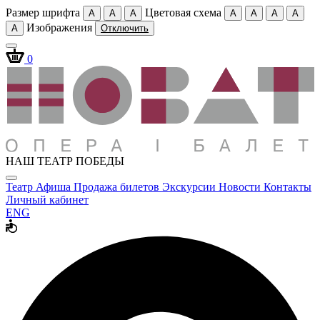
Размер шрифта
Цветовая схема
A
A
A
A
A
A
A
Изображения
A
Отключить
0
НАШ ТЕАТР ПОБЕДЫ
Театр
Афиша
Продажа билетов
Экскурсии
Новости
Контакты
Личный кабинет
ENG