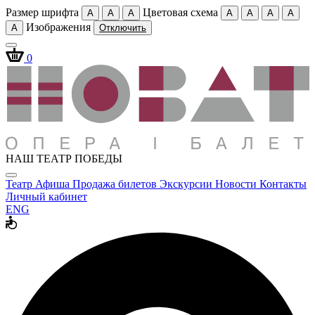
Размер шрифта
Цветовая схема
A
A
A
A
A
A
A
Изображения
A
Отключить
0
НАШ ТЕАТР ПОБЕДЫ
Театр
Афиша
Продажа билетов
Экскурсии
Новости
Контакты
Личный кабинет
ENG