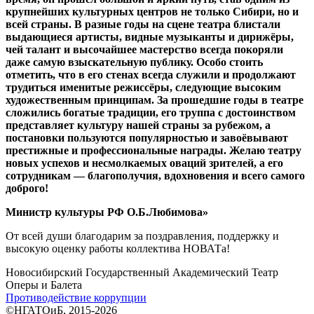
крупнейших культурных центров не только Сибири, но и
всей страны. В разные годы на сцене театра блистали
выдающиеся артисты, видные музыканты и дирижёры,
чей талант и высочайшее мастерство всегда покоряли
даже самую взыскательную публику. Особо стоить
отметить, что в его стенах всегда служили и продолжают
трудиться именитые режиссёры, следующие высоким
художественным принципам. За прошедшие годы в театре
сложились богатые традиции, его труппа с достоинством
представляет культуру нашей страны за рубежом, а
постановки пользуются популярностью и завоёвывают
престижные и профессиональные награды. Желаю театру
новых успехов и несмолкаемых оваций зрителей, а его
сотрудникам — благополучия, вдохновения и всего самого
доброго!
Министр культуры РФ О.Б.Любимова»
От всей души благодарим за поздравления, поддержку и
высокую оценку работы коллектива НОВАТа!
Новосибирский Государственный Академический Театр
Оперы и Балета
Противодействие коррупции
©НГАТОиБ, 2015-2026