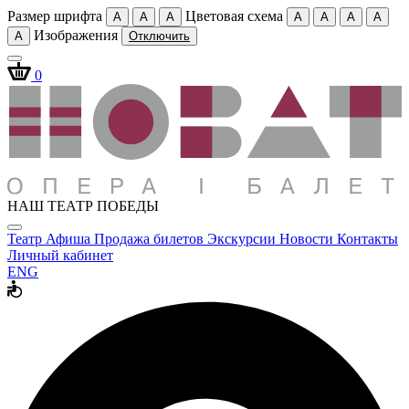
Размер шрифта
Цветовая схема
A
A
A
A
A
A
A
Изображения
A
Отключить
0
НАШ ТЕАТР ПОБЕДЫ
Театр
Афиша
Продажа билетов
Экскурсии
Новости
Контакты
Личный кабинет
ENG