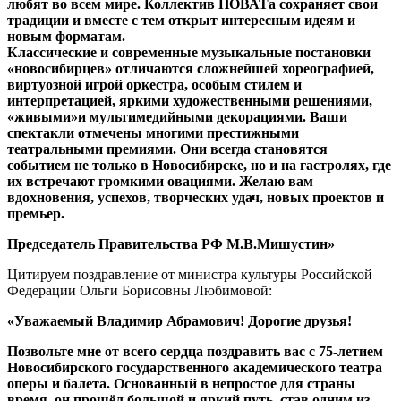
любят во всем мире. Коллектив НОВАТа сохраняет свои
традиции и вместе с тем открыт интересным идеям и
новым форматам.
Классические и современные музыкальные постановки
«новосибирцев» отличаются сложнейшей хореографией,
виртуозной игрой оркестра, особым стилем и
интерпретацией, яркими художественными решениями,
«живыми»и мультимедийными декорациями. Ваши
спектакли отмечены многими престижными
театральными премиями. Они всегда становятся
событием не только в Новосибирске, но и на гастролях, где
их встречают громкими овациями. Желаю вам
вдохновения, успехов, творческих удач, новых проектов и
премьер.
Председатель Правительства РФ М.В.Мишустин»
Цитируем поздравление от министра культуры Российской
Федерации Ольги Борисовны Любимовой:
«Уважаемый Владимир Абрамович! Дорогие друзья!
Позвольте мне от всего сердца поздравить вас с 75-летием
Новосибирского государственного академического театра
оперы и балета. Основанный в непростое для страны
время, он прошёл большой и яркий путь, став одним из