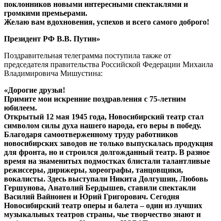
поклонников новыми интересными спектаклями и
громкими премьерами.
Желаю вам вдохновения, успехов и всего самого доброго!
Президент РФ В.В. Путин»
Поздравительная телеграмма поступила также от
председателя правительства Российской Федерации Михаила
Владимировича Мишустина:
«Дорогие друзья!
Примите мои искренние поздравления с 75-летним
юбилеем.
Открытый 12 мая 1945 года, Новосибирский театр стал
символом силы духа нашего народа, его веры в победу.
Благодаря самоотверженному труду работников
новосибирских заводов не только выпускалась продукция
для фронта, но и строился долгожданный театр. В разное
время на знаменитых подмостках блистали талантливые
режиссеры, дирижеры, хореографы, танцовщики,
вокалисты. Здесь выступали Никита Долгушин, Любовь
Гершунова, Анатолий Бердышев, ставили спектакли
Василий Вайнонен и Юрий Григорович. Сегодня
Новосибирский театр оперы и балета – один из лучших
музыкальных театров страны, чье творчество знают и