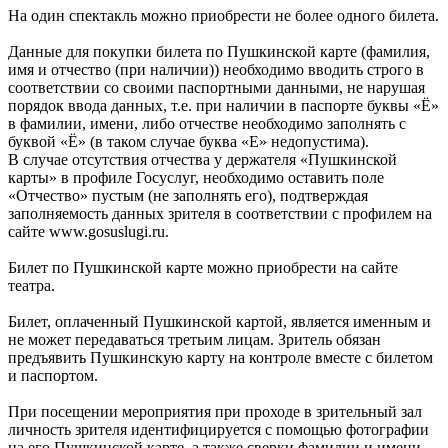
На один спектакль можно приобрести не более одного билета.
Данные для покупки билета по Пушкинской карте (фамилия,
имя и отчество (при наличии)) необходимо вводить строго в
соответствии со своими паспортными данными, не нарушая
порядок ввода данных, т.е. при наличии в паспорте буквы «Ё»
в фамилии, имени, либо отчестве необходимо заполнять с
буквой «Ё» (в таком случае буква «Е» недопустима).
В случае отсутствия отчества у держателя «Пушкинской
карты» в профиле Госуслуг, необходимо оставить поле
«Отчество» пустым (не заполнять его), подтверждая
заполняемость данных зрителя в соответствии с профилем на
сайте www.gosuslugi.ru.
Билет по Пушкинской карте можно приобрести на сайте
театра.
Билет, оплаченный Пушкинской картой, является именным и
не может передаваться третьим лицам. Зритель обязан
предъявить Пушкинскую карту на контроле вместе с билетом
и паспортом.
При посещении мероприятия при проходе в зрительный зал
личность зрителя идентифицируется с помощью фотографии
на его Пушкинской карте, а также сверки фамилии и имени,