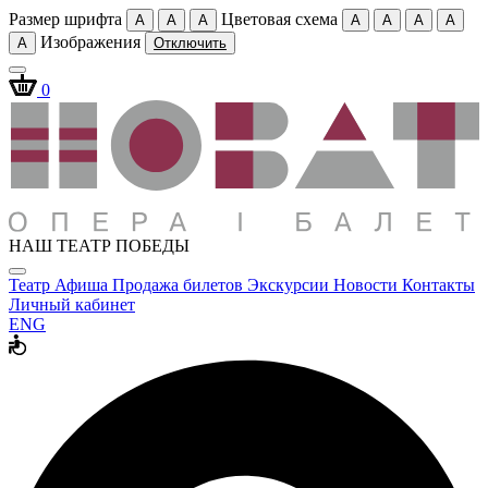
Размер шрифта
Цветовая схема
A
A
A
A
A
A
A
Изображения
A
Отключить
0
НАШ ТЕАТР ПОБЕДЫ
Театр
Афиша
Продажа билетов
Экскурсии
Новости
Контакты
Личный кабинет
ENG