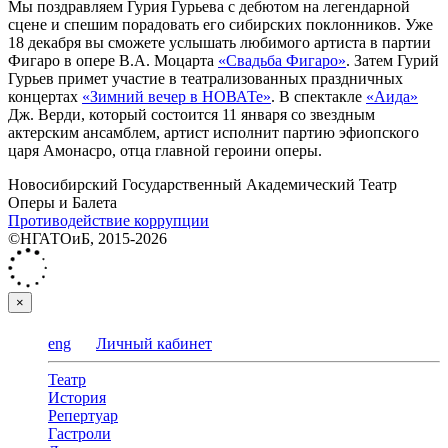
Мы поздравляем Гурия Гурьева с дебютом на легендарной
сцене и спешим порадовать его сибирских поклонников. Уже
18 декабря вы сможете услышать любимого артиста в партии
Фигаро в опере В.А. Моцарта
«Свадьба Фигаро»
. Затем Гурий
Гурьев примет участие в театрализованных праздничных
концертах
«Зимний вечер в НОВАТе»
. В спектакле
«Аида»
Дж. Верди, который состоится 11 января со звездным
актерским ансамблем, артист исполнит партию эфиопского
царя Амонасро, отца главной героини оперы.
Новосибирский Государственный Академический Театр
Оперы и Балета
Противодействие коррупции
©НГАТОиБ, 2015-2026
×
eng
Личный кабинет
Театр
История
Репертуар
Гастроли