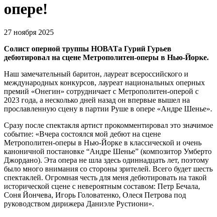
опере!
27 ноября 2025
Солист оперной труппы НОВАТа Гурий Гурьев
дебютировал на сцене Метрополитен-оперы в Нью-Йорке.
Наш замечательный баритон, лауреат всероссийского и
международных конкурсов, лауреат национальных оперных
премий «Онегин» сотрудничает с Метрополитен-оперой с
2023 года, а несколько дней назад он впервые вышел на
прославленную сцену в партии Руше в опере «Андре Шенье».
Сразу после спектакля артист прокомментировал это значимое
событие: «Вчера состоялся мой дебют на сцене
Метрополитен-оперы в Нью-Йорке в классической и очень
каноничной постановке “Андре Шенье” (композитор Умберто
Джордано). Эта опера не шла здесь одиннадцать лет, поэтому
было много внимания со стороны зрителей. Всего будет шесть
спектаклей. Огромная честь для меня дебютировать на такой
исторической сцене с невероятным составом: Петр Бечала,
Соня Йончева, Игорь Головатенко, Олеся Петрова под
руководством дирижера Даниэле Рустиони».