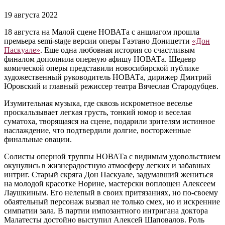
19 августа 2022
18 августа на Малой сцене НОВАТа с аншлагом прошла
премьера semi-stage версии оперы Гаэтано Доницетти
«Дон
Паскуале»
. Еще одна любовная история со счастливым
финалом дополнила оперную афишу НОВАТа. Шедевр
комической оперы представили новосибирской публике
художественный руководитель НОВАТа, дирижер Дмитрий
Юровский и главный режиссер театра Вячеслав Стародубцев.
Изумительная музыка, где сквозь искрометное веселье
проскальзывает легкая грусть, тонкий юмор и веселая
суматоха, творящаяся на сцене, подарили зрителям истинное
наслаждение, что подтвердили долгие, восторженные
финальные овации.
Солисты оперной труппы НОВАТа с видимым удовольствием
окунулись в жизнерадостную атмосферу легких и забавных
интриг. Старый скряга Дон Паскуале, задумавший жениться
на молодой красотке Норине, мастерски воплощен Алексеем
Лаушкиным. Его нелепый в своих притязаниях, но по-своему
обаятельный персонаж вызвал не только смех, но и искренние
симпатии зала. В партии импозантного интригана доктора
Малатесты достойно выступил Алексей Шаповалов. Роль