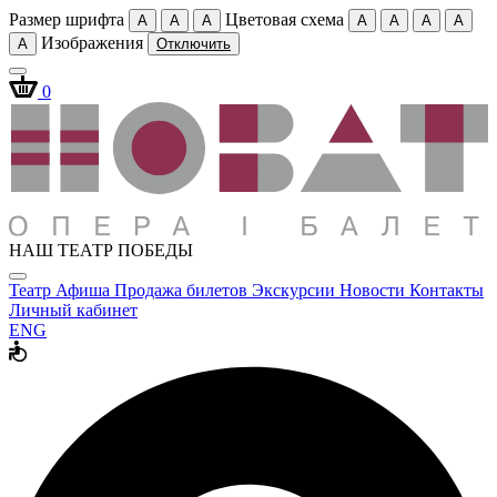
Размер шрифта
Цветовая схема
A
A
A
A
A
A
A
Изображения
A
Отключить
0
НАШ ТЕАТР ПОБЕДЫ
Театр
Афиша
Продажа билетов
Экскурсии
Новости
Контакты
Личный кабинет
ENG