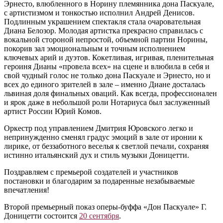
Эрнесто, влюбленного в Норину племянника дона Паскуале,
с артистизмом и тонкостью исполнил Андрей Денисов.
Подлинным украшением спектакля стала очаровательная
Диана Белозор. Молодая артистка прекрасно справилась с
вокальной стороной непростой, объемной партии Норины,
покорив зал эмоциональным и точным исполнением
ключевых арий и дуэтов. Кокетливая, игривая, пленительная
героиня Дианы «провела всех» на сцене и влюбила в себя и
свой чудный голос не только дона Паскуале и Эрнесто, но и
всех до единого зрителей в зале – именно Диане досталась
львиная доля финальных оваций. Как всегда, профессионален
и ярок даже в небольшой роли Нотариуса был заслуженный
артист России Юрий Комов.
Оркестр под управлением Дмитрия Юровского легко и
непринужденно сменял градус эмоций в зале от иронии к
лирике, от беззаботного веселья к светлой печали, сохраняя
истинно итальянский дух и стиль музыки Доницетти.
Поздравляем с премьерой создателей и участников
постановки и благодарим за подаренные незабываемые
впечатления!
Второй премьерный показ оперы-буффа «Дон Паскуале» Г.
Доницетти состоится
20 сентября
.