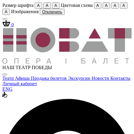
Размер шрифта
Цветовая схема
A
A
A
A
A
A
A
Изображения
A
Отключить
0
НАШ ТЕАТР ПОБЕДЫ
Театр
Афиша
Продажа билетов
Экскурсии
Новости
Контакты
Личный кабинет
ENG