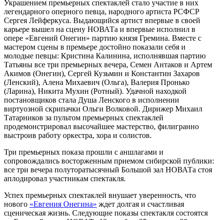
Украшением премьерных спектаклей стало участие в них
легендарного оперного певца, народного артиста РСФСР
Сергея Лейферкуса. Выдающийся артист впервые в своей
карьере вышел на сцену НОВАТа и впервые исполнил в
опере «Евгений Онегин» партию князя Гремина. Вместе с
мастером сцены в премьере достойно показали себя и
молодые певцы: Кристина Калинина, исполнявшая партию
Татьяны все три премьерных вечера, Семен Антаков и Артем
Акимов (Онегин), Сергей Кузьмин и Константин Захаров
(Ленский), Алена Михаевич (Ольга), Валерия Пронько
(Ларина), Никита Мухин (Ротный). Удачной находкой
постановщиков стала Душа Ленского в исполнении
виртуозной скрипачки Ольги Волковой. Дирижер Михаил
Татарников за пультом премьерных спектаклей
продемонстрировал высочайшее мастерство, филигранно
выстроив работу оркестра, хора и солистов.
Три премьерных показа прошли с аншлагами и
сопровождались восторженным приемом сибирской публики:
все три вечера полуторатысячный Большой зал НОВАТа стоя
аплодировал участникам спектакля.
Успех премьерных спектаклей внушает уверенность, что
нового
«Евгения Онегина»
ждет долгая и счастливая
сценическая жизнь. Следующие показы спектакля состоятся