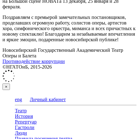
на Большой сцене НОВАТа 13 декабря, 25 января и 28
февраля.
Поздравляем с премьерой замечательных постановщиков,
проделавших огромную работу, солистов оперы, артистов
хора, симфонического оркестра, миманса и всех причастных к
новому спектаклю! Благодарим за незабываемые впечатления
и яркие эмоции, подаренные новосибирской публике!
Новосибирский Государственный Академический Театр
Оперы и Балета
Противодействие коррупции
©НГАТОиБ, 2015-2026
×
eng
Личный кабинет
Театр
История
Репертуар
Гастроли
Люди
Правила посещения театра