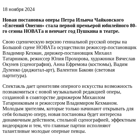
18 ноября 2024
Новая постановка оперы Петра Ильича Чайковского
«Евгений Онегин» стала первой премьерой юбилейного 80-
го сезона НОВАТа и венчает год Пушкина в театре.
Свою сценическую версию гениальной русской оперы на
Большой сцене НОВАТа осуществили режиссер-постановщик
Владимир Кехман, дирижер-постановщик Михаил
Татарников, режиссер Юлия Прохорова, художники Вячеслав
Окунев (сценография), Анна Ефремова (костюмы), Вадим
Дуленко (диджитал-арт), Валентин Бакоян (световая
партитура).
Спектакль дает ценителям оперного искусства возможность
познакомиться с новой музыкальной редакцией оперы,
созданной в соавторстве дирижером Михаилом
Татарниковым и режиссером Владимиром Кехманом.
Молодым зрителям, которые только начинают открывать для
себя большую оперу, новая постановка будет интересна
динамичным действием, стильной сценографией, эффектным
видеорядом и тем, что главные партии исполняют
талантливые молодые оперные певцы.