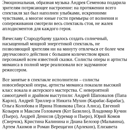
Эмоциональная, образная музыка Андрея Семенова подарила
зрителям потрясающее настроение: на протяжении всего
спектакля зал был наполнен улыбками, искренними
чувствами, а многие юные гости премьеры от волнения и
сопереживания смотрели весь спектакль стоя, не жалея
аплодисментов для каждого героя.
Вячеславу Стародубцеву удалось создать солнечный,
насыщенный мощной энергетикой спектакль, не
позволяющий зрителям ни на минуту отвлечься от более чем
двухчасового действия с большим количеством ярких
персонажей всем известной сказки. Солисты оперы и артисты
миманса в полной мере реализовали все задуманное
режиссером.
Все занятые в спектакле исполнители – солисты
новосибирской оперы, артисты миманса показали высокий
класс вокала и актерского мастерства. С невероятной
самоотдачей и драйвом выступили: Андрей Шаповалов (Папа
Карло), Андрей Триллер и Никита Мухин (Карабас-Барабас),
Ольга Колобова и Ирина Новикова (Лиса Алиса), Евгений
Козырев и Максим Головачев (Кот Базилио), Владимир Кучин
(Пьеро), Андрей Денисов (Дуремар и Пьеро), Юрий Комов
(Сверчок), Кристина Калинина и Диана Белозор (Мальвина),
Артем Акимов и Роман Верещагин (Арлекин), Елизавета