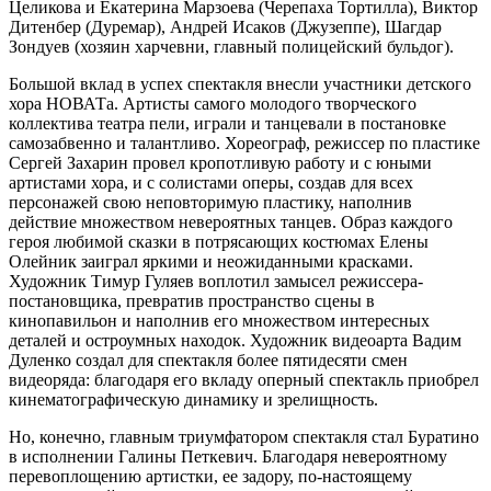
Целикова и Екатерина Марзоева (Черепаха Тортилла), Виктор
Дитенбер (Дуремар), Андрей Исаков (Джузеппе), Шагдар
Зондуев (хозяин харчевни, главный полицейский бульдог).
Большой вклад в успех спектакля внесли участники детского
хора НОВАТа. Артисты самого молодого творческого
коллектива театра пели, играли и танцевали в постановке
самозабвенно и талантливо. Хореограф, режиссер по пластике
Сергей Захарин провел кропотливую работу и с юными
артистами хора, и с солистами оперы, создав для всех
персонажей свою неповторимую пластику, наполнив
действие множеством невероятных танцев. Образ каждого
героя любимой сказки в потрясающих костюмах Елены
Олейник заиграл яркими и неожиданными красками.
Художник Тимур Гуляев воплотил замысел режиссера-
постановщика, превратив пространство сцены в
кинопавильон и наполнив его множеством интересных
деталей и остроумных находок. Художник видеоарта Вадим
Дуленко создал для спектакля более пятидесяти смен
видеоряда: благодаря его вкладу оперный спектакль приобрел
кинематографическую динамику и зрелищность.
Но, конечно, главным триумфатором спектакля стал Буратино
в исполнении Галины Петкевич. Благодаря невероятному
перевоплощению артистки, ее задору, по-настоящему