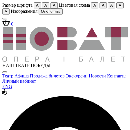
Размер шрифта
Цветовая схема
A
A
A
A
A
A
A
Изображения
A
Отключить
0
НАШ ТЕАТР ПОБЕДЫ
Театр
Афиша
Продажа билетов
Экскурсии
Новости
Контакты
Личный кабинет
ENG