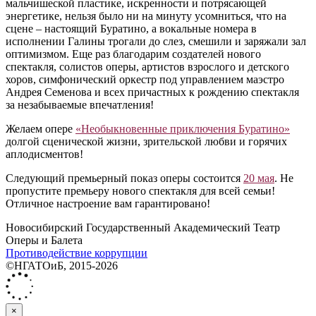
мальчишеской пластике, искренности и потрясающей
энергетике, нельзя было ни на минуту усомниться, что на
сцене – настоящий Буратино, а вокальные номера в
исполнении Галины трогали до слез, смешили и заряжали зал
оптимизмом. Еще раз благодарим создателей нового
спектакля, солистов оперы, артистов взрослого и детского
хоров, симфонический оркестр под управлением маэстро
Андрея Семенова и всех причастных к рождению спектакля
за незабываемые впечатления!
Желаем опере
«Необыкновенные приключения Буратино»
долгой сценической жизни, зрительской любви и горячих
аплодисментов!
Следующий премьерный показ оперы состоится
20 мая
. Не
пропустите премьеру нового спектакля для всей семьи!
Отличное настроение вам гарантировано!
Новосибирский Государственный Академический Театр
Оперы и Балета
Противодействие коррупции
©НГАТОиБ, 2015-2026
×