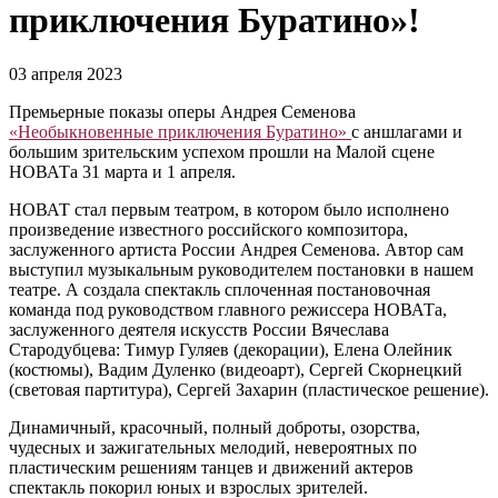
приключения Буратино»!
03 апреля 2023
Премьерные показы оперы Андрея Семенова
«Необыкновенные приключения Буратино»
с аншлагами и
большим зрительским успехом прошли на Малой сцене
НОВАТа 31 марта и 1 апреля.
НОВАТ стал первым театром, в котором было исполнено
произведение известного российского композитора,
заслуженного артиста России Андрея Семенова. Автор сам
выступил музыкальным руководителем постановки в нашем
театре. А создала спектакль сплоченная постановочная
команда под руководством главного режиссера НОВАТа,
заслуженного деятеля искусств России Вячеслава
Стародубцева: Тимур Гуляев (декорации), Елена Олейник
(костюмы), Вадим Дуленко (видеоарт), Сергей Скорнецкий
(световая партитура), Сергей Захарин (пластическое решение).
Динамичный, красочный, полный доброты, озорства,
чудесных и зажигательных мелодий, невероятных по
пластическим решениям танцев и движений актеров
спектакль покорил юных и взрослых зрителей.