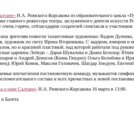
Салтане»
Н.А. Римского-Корсакова из образовательного цикла «
ке главного режиссера театра, заслуженного деятеля искусств 
очень горячо, отблагодарив создателей спектакля и участнико
ина зрителям помогли талантливые художники: Вадим Дуленко,
в, художник по свету Ирина Вторникова. С задором, юмором и 
лом, но и красивой пластикой, над которой работали под руков
асные царевны Лебеди ‒ Дарья Шувалова и Диана Белозор; Юли
харов и Андрей Денисов (Князь Гвидон); Ольга Колобова и Ирин
Гонец); Юрий Комов, Максим Головачев, Шагдар Зондуев, Евгени
ваемые впечатления постановочную команду, музыкантов симфо
 вспомогательного состава и всех причастных к новой постанов
а о царе Салтане»
Н.А. Римского-Корсакова 16 марта в 13:00.
и Балета