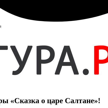
а
ры «Сказка о царе Салтане»!