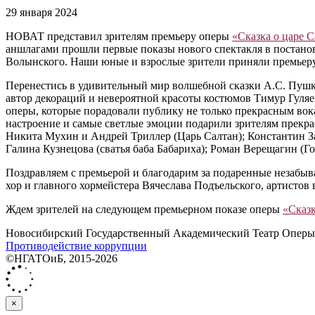
29 января 2024
НОВАТ представил зрителям премьеру оперы
«Сказка о царе 
аншлагами прошли первые показы нового спектакля в постанов
Волынского. Наши юные и взрослые зрители приняли премьеру 
Перенестись в удивительный мир волшебной сказки А.С. Пушк
автор декораций и невероятной красоты костюмов Тимур Гуляе
оперы, которые порадовали публику не только прекрасным вока
настроение и самые светлые эмоции подарили зрителям прекр
Никита Мухин и Андрей Триллер (Царь Салтан); Константин За
Галина Кузнецова (сватья баба Бабариха); Роман Верещагин (
Поздравляем с премьерой и благодарим за подаренные незабы
хор и главного хормейстера Вячеслава Подъельского, артистов
Ждем зрителей на следующем премьерном показе оперы
«Сказк
Новосибирский Государственный Академический Театр Оперы 
Противодействие коррупции
©НГАТОиБ, 2015-2026
×