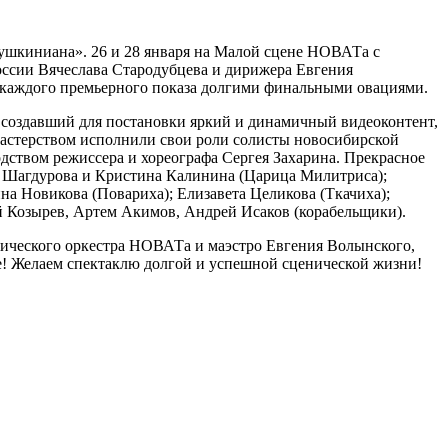
Пушкиниана». 26 и 28 января на Малой сцене НОВАТа с
России Вячеслава Стародубцева и дирижера Евгения
в каждого премьерного показа долгими финальными овациями.
 создавший для постановки яркий и динамичный видеоконтент,
мастерством исполнили свои роли солисты новосибирской
одством режиссера и хореографа Сергея Захарина. Прекрасное
я Шагдурова и Кристина Калинина (Царица Милитриса);
а Новикова (Повариха); Елизавета Целикова (Ткачиха);
й Козырев, Артем Акимов, Андрей Исаков (корабельщики).
нического оркестра НОВАТа и маэстро Евгения Волынского,
ке! Желаем спектаклю долгой и успешной сценической жизни!