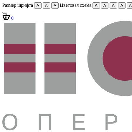
Размер шрифта
Цветовая схема
A
A
A
A
A
A
A
A
0