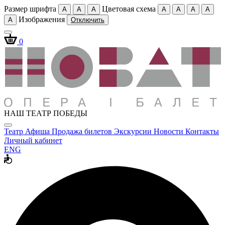
Размер шрифта
Цветовая схема
A
A
A
A
A
A
A
Изображения
A
Отключить
0
НАШ ТЕАТР ПОБЕДЫ
Театр
Афиша
Продажа билетов
Экскурсии
Новости
Контакты
Личный кабинет
ENG