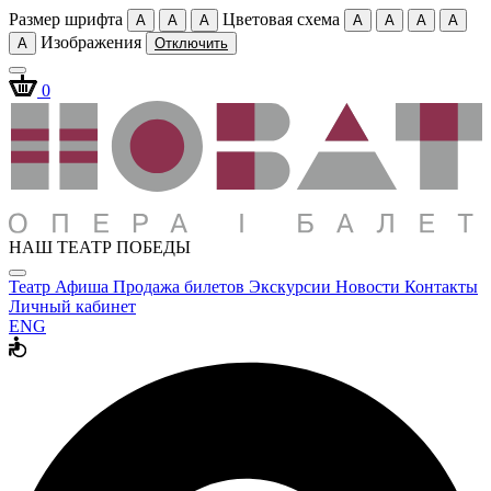
Размер шрифта
Цветовая схема
A
A
A
A
A
A
A
Изображения
A
Отключить
0
НАШ ТЕАТР ПОБЕДЫ
Театр
Афиша
Продажа билетов
Экскурсии
Новости
Контакты
Личный кабинет
ENG