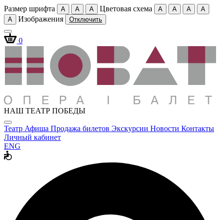
Размер шрифта
Цветовая схема
A
A
A
A
A
A
A
Изображения
A
Отключить
0
НАШ ТЕАТР ПОБЕДЫ
Театр
Афиша
Продажа билетов
Экскурсии
Новости
Контакты
Личный кабинет
ENG