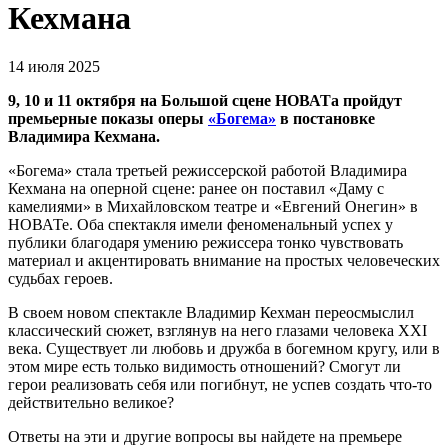
Кехмана
14 июля 2025
9, 10 и 11 октября на Большой сцене НОВАТа пройдут
премьерные показы оперы
«Богема»
в постановке
Владимира Кехмана.
«Богема» стала третьей режиссерской работой Владимира
Кехмана на оперной сцене: ранее он поставил «Даму с
камелиями» в Михайловском театре и «Евгений Онегин» в
НОВАТе. Оба спектакля имели феноменальный успех у
публики благодаря умению режиссера тонко чувствовать
материал и акцентировать внимание на простых человеческих
судьбах героев.
В своем новом спектакле Владимир Кехман переосмыслил
классический сюжет, взглянув на него глазами человека XXI
века. Существует ли любовь и дружба в богемном кругу, или в
этом мире есть только видимость отношений? Смогут ли
герои реализовать себя или погибнут, не успев создать что-то
действительно великое?
Ответы на эти и другие вопросы вы найдете на премьере