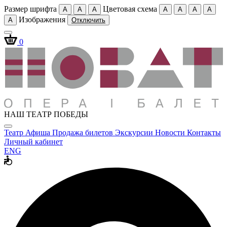
Размер шрифта
Цветовая схема
A
A
A
A
A
A
A
Изображения
A
Отключить
0
НАШ ТЕАТР ПОБЕДЫ
Театр
Афиша
Продажа билетов
Экскурсии
Новости
Контакты
Личный кабинет
ENG