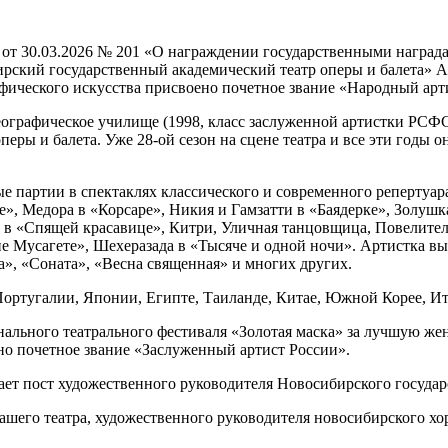
 от 30.03.2026 № 201 «О награждении государственными наград
рский государственный академический театр оперы и балета» А
афического искусства присвоено почетное звание «Народный ар
ографическое училище (1998, класс заслуженной артистки РСФ
ры и балета. Уже 28-ой сезон на сцене театра и все эти годы о
ые партии в спектаклях классического и современного репертуар
», Медора в «Корсаре», Никия и Гамзатти в «Баядерке», Золуш
в «Спящей красавице», Китри, Уличная танцовщица, Повелитель
 Мусагете», Шехеразада в «Тысяче и одной ночи». Артистка выс
», «Соната», «Весна священная» и многих других.
ортугалии, Японии, Египте, Таиланде, Китае, Южной Корее, Ит
льного театрального фестиваля «Золотая маска» за лучшую жен
но почетное звание «Заслуженный артист России».
ает пост художественного руководителя Новосибирского госуда
шего театра, художественного руководителя новосибирского хо