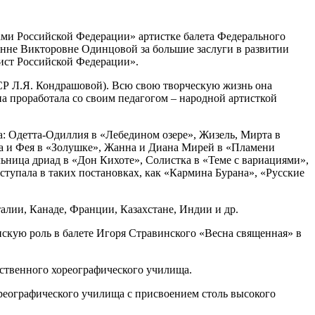
ами Российской Федерации» артистке балета Федерального
нне Викторовне Одинцовой за большие заслуги в развитии
тист Российской Федерации».
СР Л.Я. Кондрашовой). Всю свою творческую жизнь она
на проработала со своим педагогом – народной артисткой
а: Одетта-Одиллия в «Лебедином озере», Жизель, Мирта в
ка и Фея в «Золушке», Жанна и Диана Мирей в «Пламени
ница дриад в «Дон Кихоте», Солистка в «Теме с вариациями»,
тупала в таких постановках, как «Кармина Бурана», «Русские
алии, Канаде, Франции, Казахстане, Индии и др.
скую роль в балете Игоря Стравинского «Весна священная» в
рственного хореографического училища.
реографического училища с присвоением столь высокого