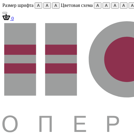
Размер шрифта
Цветовая схема
A
A
A
A
A
A
A
A
0