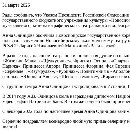
31 марта 2026
Рады сообщить, что Указом Президента Российской Федерации
государственного бюджетного учреждения культуры «Новосиби
музыкального, кинематографического, театрального и хореогр
Анна Одинцова окончила Новосибирское государственное хоре
посвятила служению Новосибирскому академическому театру опе
РСФСР Ларисой Николаевной Матюхиной-Василевской.
В разные годы на сцене театра она исполняла ведущие и сольн
«Жизели», Маша в «Щелкунчике», Фригия и Эгина в «Спартаке
Парижа», Принцесса Аврора, Принцесса Флорина, Фея Сирени 
«Серенаде», «Изумрудах», «Рубинах», Полигимния в «Аполлоне
сезоны», «Юнона и Авось», «Шёпот в темноте», «Кармен-сюита
С труппой театра Анна Одинцова гастролировала в Испании, П
В 2014 году А.В. Одинцова была награждена дипломом Национа
хореографии Патрика де Бана. В этом же году ей было присвое
С декабря 2022 года по настоящее время Анна Одинцова заним
Сердечно поздравляем всенародно любимую прима-балерину на
звания!