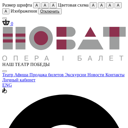
Размер шрифта
Цветовая схема
A
A
A
A
A
A
A
Изображения
A
Отключить
0
НАШ ТЕАТР ПОБЕДЫ
Театр
Афиша
Продажа билетов
Экскурсии
Новости
Контакты
Личный кабинет
ENG