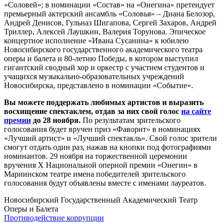
«Соловей»; в номинации «Состав» на «Онегина» претендует
премьерный актерский ансамбль «Соловья» ‒ Диана Белозор,
Андрей Денисов, Гульназ Шигапова, Сергей Захаров, Андрей
Триллер, Алексей Лаушкин, Валерия Торунова. Эпическое
концертное исполнение «Ивана Сусанина» к юбилею
Новосибирского государственного академического театра
оперы и балета и 80-летию Победы, в котором выступил
гигантский сводный хор и оркестр с участием студентов и
учащихся музыкально-образовательных учреждений
Новосибирска, представлено в номинации «Событие».
Вы можете поддержать любимых артистов и выразить
восхищение спектаклем, отдав за них свой голос
на сайте
премии
до 28 ноября.
По результатам зрительского
голосования будет вручен приз «Фаворит» в номинациях
«Лучший артист» и «Лучший спектакль». Свой голос зрители
смогут отдать один раз, нажав на кнопки под фотографиями
номинантов. 29 ноября на торжественной церемонии
вручения X Национальной оперной премии «Онегин» в
Мариинском театре имена победителей зрительского
голосования будут объявлены вместе с именами лауреатов.
Новосибирский Государственный Академический Театр
Оперы и Балета
Противодействие коррупции