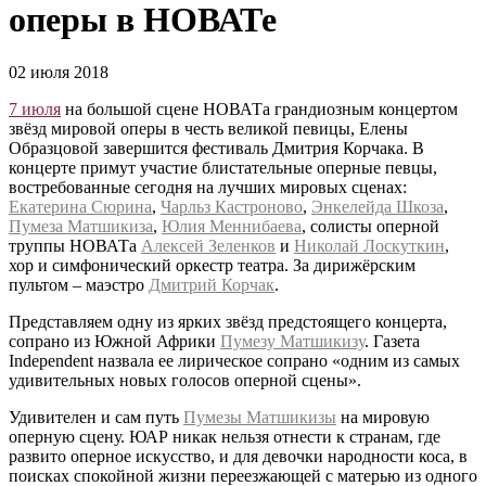
оперы в НОВАТе
02 июля 2018
7 июля
на большой сцене НОВАТа грандиозным концертом
звёзд мировой оперы в честь великой певицы, Елены
Образцовой завершится фестиваль Дмитрия Корчака. В
концерте примут участие блистательные оперные певцы,
востребованные сегодня на лучших мировых сценах:
Екатерина Сюрина
,
Чарльз Кастроново
,
Энкелейда Шкоза
,
Пумеза Матшикиза
,
Юлия Меннибаева
, солисты оперной
труппы НОВАТа
Алексей Зеленков
и
Николай Лоскуткин
,
хор и симфонический оркестр театра. За дирижёрским
пультом – маэстро
Дмитрий Корчак
.
Представляем одну из ярких звёзд предстоящего концерта,
сопрано из Южной Африки
Пумезу Матшикизу
. Газета
Independent назвала ее лирическое сопрано «одним из самых
удивительных новых голосов оперной сцены».
Удивителен и сам путь
Пумезы Матшикизы
на мировую
оперную сцену. ЮАР никак нельзя отнести к странам, где
развито оперное искусство, и для девочки народности коса, в
поисках спокойной жизни переезжающей с матерью из одного