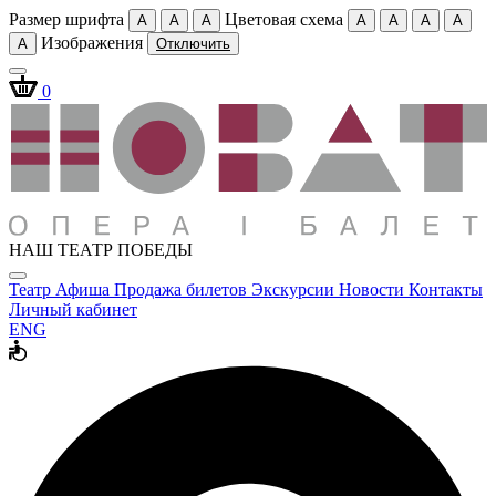
Размер шрифта
Цветовая схема
A
A
A
A
A
A
A
Изображения
A
Отключить
0
НАШ ТЕАТР ПОБЕДЫ
Театр
Афиша
Продажа билетов
Экскурсии
Новости
Контакты
Личный кабинет
ENG