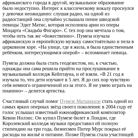
африканского города в другой, музыкальное образование
было недоступно. Интерес к классическому вокалу проснулся
у девочки неожиданно: слушая радио, на одной из
радиостанций она случайно услышала пение шведской
певицы Эдит Матис, которая исполняла арии из оперы
Моцарта «Свадьба Фигаро». С тех пор она мечтала о том,
чтобы петь так же «божественно». Пумеза изучала
африканскую и европейскую музыку самостоятельно и пела в
церковном хоре. «На улице, где я жила, я была единственным
ребёнком, интересующимся оперой» – вспоминает певица.
Пумеза должна была стать геодезистом, но, к счастью,
однажды она сама решила прийти на прослушивание в
музыкальный колледж Кейптауна, и её взяли. «В 21 год я
изучала то, что дети изучают в 5 лет. Я до сих пор чувствую
себя немного ограниченной из-за этого. Я не умею играть на
пианино» – делится артистка.
Счастливый случай помог
Пумезе Матшикизе
стать одной из
самых ярких оперных звёзд своего поколения: в 2004 году её
голос услышал известный южноафриканский композитор
Кевин Нолэнс. Он купил Пумезе билет в Лондон, где
Королевский колледж музыки предоставил ей полную
стипендию на три года, бизнесмен Питер Мурс покрыл её
расходы на жильё и питание. Позже Пумеза стала участницей