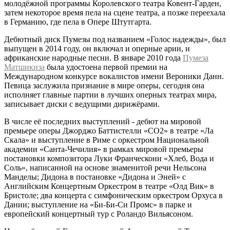
молодёжной программы Королевского театра Ковент-Гарден,
затем некоторое время пела на сцене театра, а позже переехала
в Германию, где пела в Опере Штутгарта.
Дебютный диск Пумезы под названием «Голос надежды», был
выпущен в 2014 году, он включал и оперные арии, и
африканские народные песни. В январе 2010 года
Пумеза
Матшикиза
была удостоена первой премии на
Международном конкурсе вокалистов имени Вероники Данн.
Певица заслужила признание в мире оперы, сегодня она
исполняет главные партии в лучших оперных театрах мира,
записывает диски с ведущими дирижёрами.
В числе её последних выступлений - дебют на мировой
премьере оперы Джорджо Баттистелли «CO2» в театре «Ла
Скала» и выступление в Риме с оркестром Национальной
академии «Санта-Чечилия» в рамках мировой премьеры
постановки композитора Луки Франческони «Хлеб, Вода и
Соль», написанной на основе знаменитой речи Нельсона
Манделы; Дидона в постановке «Дидона и Эней» с
Английским Концертным Оркестром в театре «Олд Вик» в
Бристоле; два концерта с симфоническим оркестром Орхуса в
Дании; выступление на «Би-Би-Си Промс» в парке и
европейский концертный тур с Роландо Вильясоном.