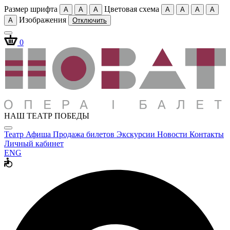
Размер шрифта
Цветовая схема
A
A
A
A
A
A
A
Изображения
A
Отключить
0
НАШ ТЕАТР ПОБЕДЫ
Театр
Афиша
Продажа билетов
Экскурсии
Новости
Контакты
Личный кабинет
ENG