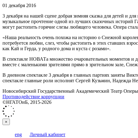
01 декабря 2016
3 декабря на нашей сцене добрая зимняя сказка для детей и дл
музыкальное прочтение одной из лучших сказочных историй Га
могут растопить горячие слезы любящего человека. Опера ста
«Наша реальность очень похожа на историю о Снежной королеве,
потребуется любви, слез, чтобы растопить в этих ставших взро
как Кай и Герда, у родного дома и куста с розами».
В спектакле НОВАТа множество очаровательных моментов и де
вместе с маленькими зрителями прямо в зрительном зале, Снеж
В дневном спектакле 3 декабря в главных партиях заняты Вик
спектакле главные роли исполнят Сергей Кузьмин, Надежда Н
Новосибирский Государственный Академический Театр Оперы 
Противодействие коррупции
©НГАТОиБ, 2015-2026
×
eng
Личный кабинет