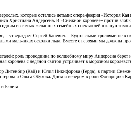
я взрослых, которые остались детьми: опера-феерия «История Ка
нса Христиана Андерсена. В «Снежной королеве» против злобы и
ла одним из самых желанных семейных спектаклей в канун зимни
 – утверждает Сергей Баневич. – Будто злыми троллями не в ска
слыми мальчиках осколки льда. Вместе с героями мы должны прод
талей: роль проводника по волшебному миру Андерсена берет 
ная королева с ледяной свитой устраивает в морозном королевст
тор Дитенбир (Кай) и Юлия Никифорова (Герда), в партии Снежн
естерова и Ольга Обухова. Днем и вечером в роли Фонарщика К
и Балета