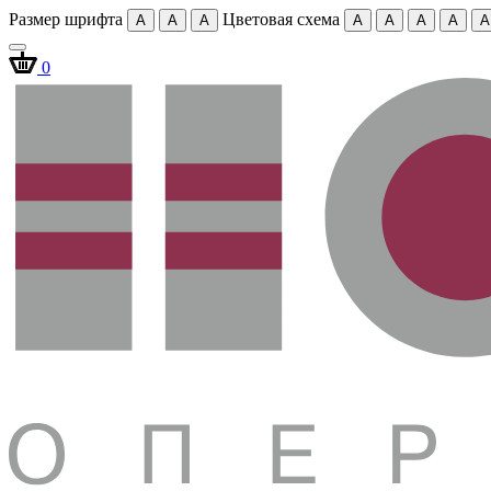
Размер шрифта
Цветовая схема
A
A
A
A
A
A
A
A
0