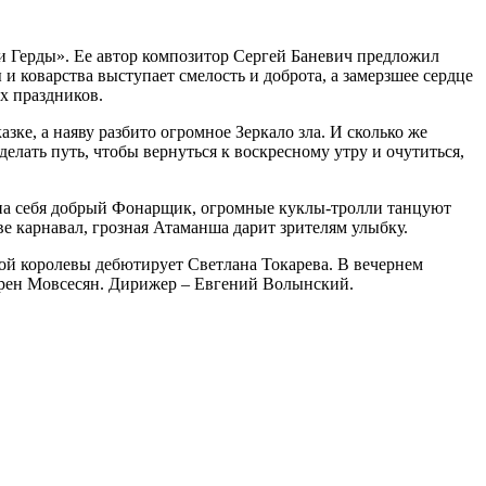
я и Герды». Ее автор композитор Сергей Баневич предложил
 коварства выступает смелость и доброта, а замерзшее сердце
х праздников.
зке, а наяву разбито огромное Зеркало зла. И сколько же
елать путь, чтобы вернуться к воскресному утру и очутиться,
на себя добрый Фонарщик, огромные куклы-тролли танцуют
ве карнавал, грозная Атаманша дарит зрителям улыбку.
ой королевы дебютирует Светлана Токарева. В вечернем
арен Мовсесян. Дирижер – Евгений Волынский.