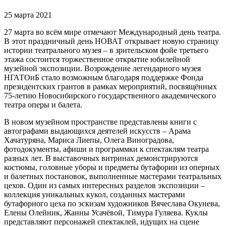
25 марта 2021
27 марта во всём мире отмечают Международный день театра.
В этот праздничный день НОВАТ открывает новую страницу
истории театрального музея – в зрительском фойе третьего
этажа состоится торжественное открытие юбилейной
музейной экспозиции. Возрождение легендарного музея
НГАТОиБ стало возможным благодаря поддержке Фонда
президентских грантов в рамках мероприятий, посвящённых
75-летию Новосибирского государственного академического
театра оперы и балета.
В новом музейном пространстве представлены книги с
автографами выдающихся деятелей искусств – Арама
Хачатуряна, Мариса Лиепы, Олега Виноградова,
фотодокументы, афиши и программки к спектаклям театра
разных лет. В выставочных витринах демонстрируются
костюмы, головные уборы и предметы бутафории из оперных
и балетных постановок, выполненные мастерами театральных
цехов. Один из самых интересных разделов экспозиции –
коллекция уникальных кукол, созданных мастерами
бутафорного цеха по эскизам художников Вячеслава Окунева,
Елены Олейник, Жанны Усачёвой, Тимура Гуляева. Куклы
представляют персонажей спектаклей, идущих на сцене