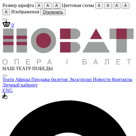
Размер шрифта
Цветовая схема
A
A
A
A
A
A
A
Изображения
A
Отключить
0
НАШ ТЕАТР ПОБЕДЫ
Театр
Афиша
Продажа билетов
Экскурсии
Новости
Контакты
Личный кабинет
ENG