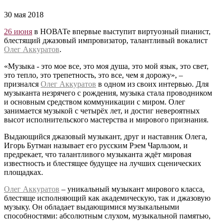
30 мая 2018
26 июня
в НОВАТе впервые выступит виртуозный пианист,
блестящий джазовый импровизатор, талантливый вокалист
Олег Аккуратов
.
«Музыка - это мое все, это моя душа, это мой язык, это свет,
это тепло, это трепетность, это все, чем я дорожу», –
признался
Олег Аккуратов
в одном из своих интервью. Для
музыканта незрячего с рождения, музыка стала проводником
и основным средством коммуникации с миром. Олег
занимается музыкой с четырёх лет, и достиг невероятных
высот исполнительского мастерства и мирового признания.
Выдающийся джазовый музыкант, друг и наставник Олега,
Игорь Бутман называет его русским Рэем Чарльзом, и
предрекает, что талантливого музыканта ждёт мировая
известность и блестящее будущее на лучших сценических
площадках.
Олег Аккуратов
– уникальный музыкант мирового класса,
блестяще исполняющий как академическую, так и джазовую
музыку. Он обладает выдающимися музыкальными
способностями: абсолютным слухом, музыкальной памятью,