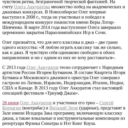
чувством ритма, безграничной творческой фантазией. На
счету
Олега Аккуратова
множество побед на академических и
джазовых конкурсах. В Новосибирске Олег впервые
выступил в 2008 г., тогда он участвовал и победил в
международном конкурсе пианистов имени Веры Лотар-
Шевченко. В марте 2014 года выступление Олега завершало
церемонию закрытия Параолимпийских Игр в Сочи.
Олег признаётся, что для него классика и джаз – две грани
одного искусства: «Я люблю играть классику так же сильно,
как и джаз. Я чувствую себя одинаково свободно в обоих
направлениях и ни с одним из них не хочу расставаться».
С 2013 года
Олег Аккуратов
тесно сотрудничает с Народным
артистом России Игорем Бутманом. В составе Квартета Игоря
Бутмана и Московского джазового оркестра Олег совершил
гастроли по Латвии, Израилю, Нидерландам, Италии, Индии,
США и Канаде. В 2013 году Олег Аккуратов стал настоящей
сенсацией фестиваля «Триумф Джаза».
26 июня
Олег Аккуратов
и участники его трио –
Сергей
Корчагин
(контрабас) и
Виталий Эпов
(ударные), представят в
Зале имени Исидора Зака программу, включающую классику
джаза, а также вокальные и инструментальные композиции из
репертуара Фрэнка Синатры и Нэт Кинг Коула.