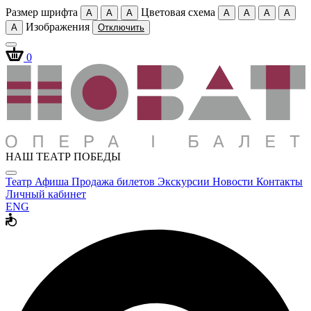
Размер шрифта
Цветовая схема
A
A
A
A
A
A
A
Изображения
A
Отключить
0
НАШ ТЕАТР ПОБЕДЫ
Театр
Афиша
Продажа билетов
Экскурсии
Новости
Контакты
Личный кабинет
ENG