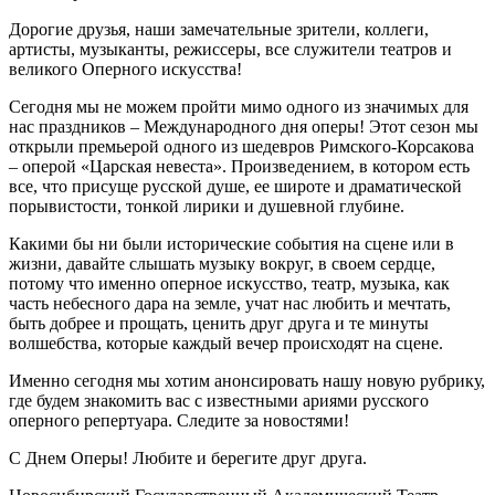
Дорогие друзья, наши замечательные зрители, коллеги,
артисты, музыканты, режиссеры, все служители театров и
великого Оперного искусства!
Сегодня мы не можем пройти мимо одного из значимых для
нас праздников – Международного дня оперы! Этот сезон мы
открыли премьерой одного из шедевров Римского-Корсакова
– оперой «Царская невеста». Произведением, в котором есть
все, что присуще русской душе, ее широте и драматической
порывистости, тонкой лирики и душевной глубине.
Какими бы ни были исторические события на сцене или в
жизни, давайте слышать музыку вокруг, в своем сердце,
потому что именно оперное искусство, театр, музыка, как
часть небесного дара на земле, учат нас любить и мечтать,
быть добрее и прощать, ценить друг друга и те минуты
волшебства, которые каждый вечер происходят на сцене.
Именно сегодня мы хотим анонсировать нашу новую рубрику,
где будем знакомить вас с известными ариями русского
оперного репертуара. Следите за новостями!
С Днем Оперы! Любите и берегите друг друга.