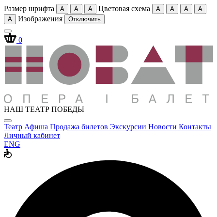
Размер шрифта
Цветовая схема
A
A
A
A
A
A
A
Изображения
A
Отключить
0
НАШ ТЕАТР ПОБЕДЫ
Театр
Афиша
Продажа билетов
Экскурсии
Новости
Контакты
Личный кабинет
ENG