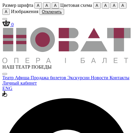
Размер шрифта
Цветовая схема
A
A
A
A
A
A
A
Изображения
A
Отключить
0
НАШ ТЕАТР ПОБЕДЫ
Театр
Афиша
Продажа билетов
Экскурсии
Новости
Контакты
Личный кабинет
ENG