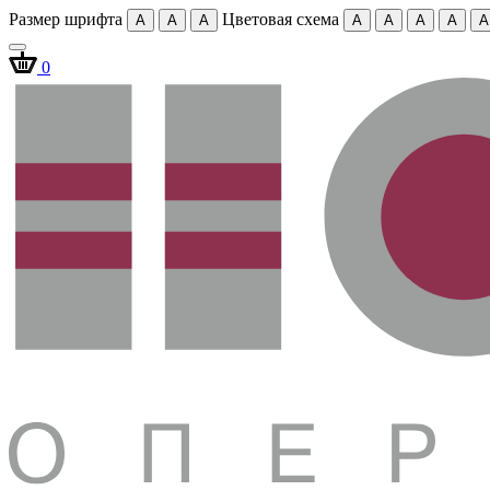
Размер шрифта
Цветовая схема
A
A
A
A
A
A
A
A
0