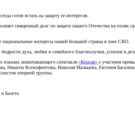
сегда готов встать на защиту ее интересов.
ыполняет священный долг по защите нашего Отечества на полях 
ает национальные интересы нашей большой страны в зоне СВО.
одрости духа, любви и семейного благополучия, успехов в дела
ух показах захватывающего спектакля
«Корсар»
с участием прем
, Никиты Ксенофонтова, Николая Мальцева, Евгения Басалюка,
олистов оперной труппы.
и Балета