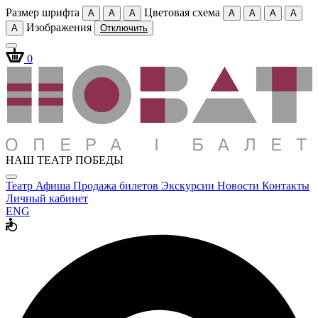
Размер шрифта
Цветовая схема
A
A
A
A
A
A
A
Изображения
A
Отключить
0
НАШ ТЕАТР ПОБЕДЫ
Театр
Афиша
Продажа билетов
Экскурсии
Новости
Контакты
Личный кабинет
ENG