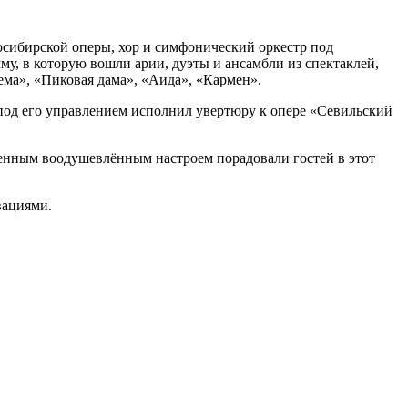
осибирской оперы, хор и симфонический оркестр под
у, в которую вошли арии, дуэты и ансамбли из спектаклей,
ема», «Пиковая дама», «Аида», «Кармен».
под его управлением исполнил увертюру к опере «Севильский
бенным воодушевлённым настроем порадовали гостей в этот
вациями.