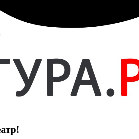
а
атр!