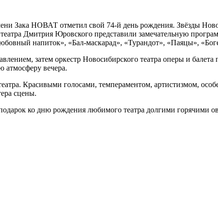
мени Зака НОВАТ отметил свой 74-й день рождения. Звёзды Нов
театра Дмитрия Юровского представили замечательную программ
юбовный напиток», «Бал-маскарад», «Турандот», «Паяцы», «Бог
ением, затем оркестр Новосибирского театра оперы и балета 
ю атмосферу вечера.
театра. Красивыми голосами, темпераментом, артистизмом, осо
ера сцены.
 подарок ко дню рождения любимого театра долгими горячими о