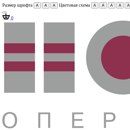
Размер шрифта
Цветовая схема
A
A
A
A
A
A
A
A
0