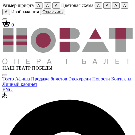
Размер шрифта
Цветовая схема
A
A
A
A
A
A
A
Изображения
A
Отключить
0
НАШ ТЕАТР ПОБЕДЫ
Театр
Афиша
Продажа билетов
Экскурсии
Новости
Контакты
Личный кабинет
ENG