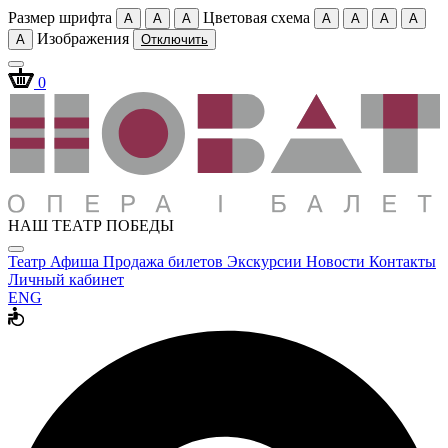
Размер шрифта
Цветовая схема
A
A
A
A
A
A
A
Изображения
A
Отключить
0
НАШ ТЕАТР ПОБЕДЫ
Театр
Афиша
Продажа билетов
Экскурсии
Новости
Контакты
Личный кабинет
ENG