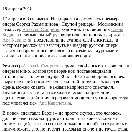
18 апреля 2018
17 апреля в Зале имени Исидора Зака состоялась премьера
оперы Сергея Рахманинова «Скупой рыцарь». Московский
режиссёр
Алексей Смирнов
, художник-постановщик
Елена
Бодрова
и музыкальный руководитель постановки дирижёр
Ара Карапетян
представили на суд зрителей спектакль, в
котором предложили взглянуть на шедевр русской оперы
глазами современного человека, со всеми культурными и
социальными вопросами сегодняшнего дня.
Режиссёр
Алексей Смирнов
задумал свой спектакль как сплав
оперы и кино. Благодаря избранной постановщиками
стилистике фильмов «нуар» 30-х – 40-х годов прошлого века
выразительной и кинематографичной получилась каждая
сцена, можно сказать – каждый кадр нового спектакля.
Глубокий драматизм и психологическое напряжение
сценического действия передавало мощное звучание оркестра
под управлением
Ара Карапетяна
.
В новом спектакле Барон – не просто скупец, это человек,
долгие годы тяжким трудом строивший своё состояние и
понимающий, что его сын не только не способен сохранить и
приумножить его, но пустит прахом многолетние труды отца.