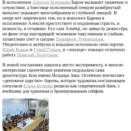
В исполнении
Алексея Зеленкова
Барон вызывает уважение и
сочувствие, а блестяще исполненный певцом развёрнутый
монолог поражает многообразием и глубиной эмоций. В
опере нет лирических тем, но в монологе Барона в
исполнении Алексея присутствует и подлинная страсть, и
нежность, и отчаяние. Его сын Альбер, по замыслу режиссёра,
на фоне отца выглядящий человеком тщеславным и слабым,
талантливо спет и сыгран
Тимофеем Дубовицким
.
Убедительно и актёрски и вокально исполнили свои партии
Юрий Комов
и
Гурий Гурьев
, в «эпизоде» показал отличную
работу
Николай Лоскуткин
.
В новой постановке нашлось место эксперименту, и многие
интересные сценические решения подсказала сама
архитектура Зала имени Исидора Зака. Особенно впечатляет
«денежное царство» барона, которое художник-постановщик
спектакля
Елена Бодрова
решила как современный банк, с
ячейками для хранения и бронированным сейфом.