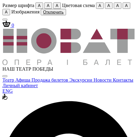
Размер шрифта
Цветовая схема
A
A
A
A
A
A
A
Изображения
A
Отключить
0
НАШ ТЕАТР ПОБЕДЫ
Театр
Афиша
Продажа билетов
Экскурсии
Новости
Контакты
Личный кабинет
ENG