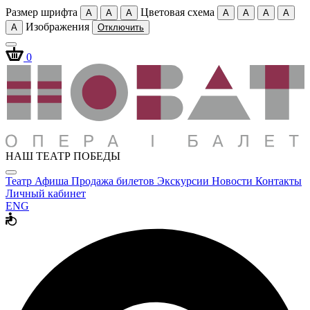
Размер шрифта
Цветовая схема
A
A
A
A
A
A
A
Изображения
A
Отключить
0
НАШ ТЕАТР ПОБЕДЫ
Театр
Афиша
Продажа билетов
Экскурсии
Новости
Контакты
Личный кабинет
ENG