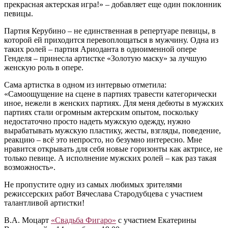
прекрасная актерская игра!» – добавляет еще один поклонник
певицы.
Партия Керубино – не единственная в репертуаре певицы, в
которой ей приходится перевоплощаться в мужчину. Одна из
таких ролей – партия Ариоданта в одноименной опере
Генделя – принесла артистке «Золотую маску» за лучшую
женскую роль в опере.
Сама артистка в одном из интервью отметила:
«Самоощущение на сцене в партиях травести категорически
иное, нежели в женских партиях. Для меня дебюты в мужских
партиях стали огромным актерским опытом, поскольку
недостаточно просто надеть мужскую одежду, нужно
вырабатывать мужскую пластику, жесты, взгляды, поведение,
реакцию – всё это непросто, но безумно интересно. Мне
нравится открывать для себя новые горизонты как актрисе, не
только певице. А исполнение мужских ролей – как раз такая
возможность».
Не пропустите одну из самых любимых зрителями
режиссерских работ Вячеслава Стародубцева с участием
талантливой артистки!
В.А. Моцарт
«Свадьба Фигаро»
с участием Екатерины