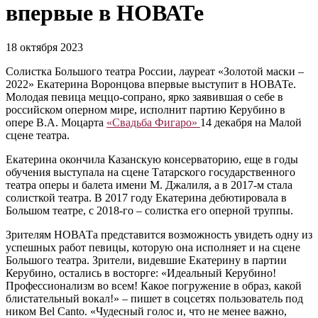
впервые в НОВАТе
18 октября 2023
Солистка Большого театра России, лауреат «Золотой маски –
2022» Екатерина Воронцова впервые выступит в НОВАТе.
Молодая певица меццо-сопрано, ярко заявившая о себе в
российском оперном мире, исполнит партию Керубино в
опере В.А. Моцарта
«Свадьба Фигаро»
14 декабря на Малой
сцене театра.
Екатерина окончила Казанскую консерваторию, еще в годы
обучения выступала на сцене Татарского государственного
театра оперы и балета имени М. Джалиля, а в 2017-м стала
солисткой театра. В 2017 году Екатерина дебютировала в
Большом театре, с 2018-го – солистка его оперной труппы.
Зрителям НОВАТа представится возможность увидеть одну из
успешных работ певицы, которую она исполняет и на сцене
Большого театра. Зрители, видевшие Екатерину в партии
Керубино, остались в восторге: «Идеальный Керубино!
Профессионализм во всем! Какое погружение в образ, какой
блистательный вокал!» – пишет в соцсетях пользователь под
ником Bel Canto. «Чудесный голос и, что не менее важно,