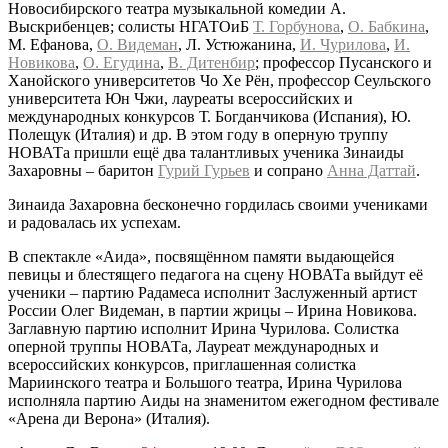
Новосибирского театра музыкальной комедии А.
Выскрибенцев; солисты НГАТОиБ
Т. Горбунова
,
О. Бабкина
,
М. Ефанова,
О. Видеман
, Л. Устюжанина,
И. Чурилова
,
И.
Новикова
,
О. Егудина
,
В. Дитенбир
; профессор Пусанского и
Ханойского университетов Чо Хе Рён, профессор Сеульского
университета Юн Чжи, лауреаты всероссийских и
международных конкурсов Т. Богданчикова (Испания), Ю.
Полещук (Италия) и др. В этом году в оперную труппу
НОВАТа пришли ещё два талантливых ученика Зинаиды
Захаровны – баритон
Гурий Гурьев
и сопрано
Анна Даттай
.
Зинаида Захаровна бесконечно гордилась своими учениками
и радовалась их успехам.
В спектакле «Аида», посвящённом памяти выдающейся
певицы и блестящего педагога на сцену НОВАТа выйдут её
ученики – партию Радамеса исполнит Заслуженный артист
России Олег Видеман, в партии жрицы – Ирина Новикова.
Заглавную партию исполнит Ирина Чурилова. Солистка
оперной труппы НОВАТа, Лауреат международных и
всероссийских конкурсов, приглашенная солистка
Мариинского театра и Большого театра, Ирина Чурилова
исполняла партию Аиды на знаменитом ежегодном фестивале
«Арена ди Верона» (Италия).