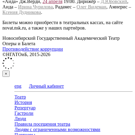
«Аида» Дж.Верди,
24 апреля
19:00. Дирижёр –
Д.Юровский
,
Аида –
Ирина Чурилова
, Радамес –
Олег Видеман
, Амнерис –
Ксения Дудникова
.
Билеты можно приобрести в театральных кассах, на сайте
novat.nsk.ru, а также у наших партнёров.
Новосибирский Государственный Академический Театр
Оперы и Балета
Противодействие коррупции
©НГАТОиБ, 2015-2026
×
eng
Личный кабинет
Театр
История
Репертуар
Гастроли
Люди
Правила посещения театра
Людям с ограниченными возможностями
Партнеры