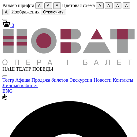
Размер шрифта
Цветовая схема
A
A
A
A
A
A
A
Изображения
A
Отключить
0
НАШ ТЕАТР ПОБЕДЫ
Театр
Афиша
Продажа билетов
Экскурсии
Новости
Контакты
Личный кабинет
ENG