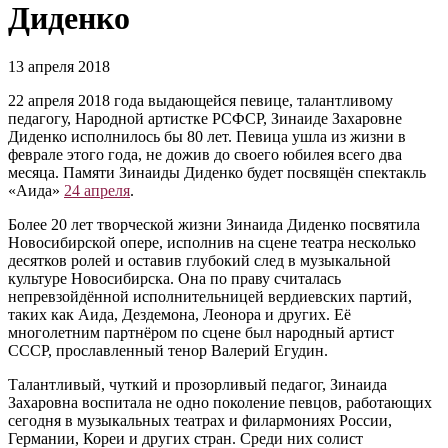
Диденко
13 апреля 2018
22 апреля 2018 года выдающейся певице, талантливому
педагогу, Народной артистке РСФСР, Зинаиде Захаровне
Диденко исполнилось бы 80 лет. Певица ушла из жизни в
феврале этого года, не дожив до своего юбилея всего два
месяца. Памяти Зинаиды Диденко будет посвящён спектакль
«Аида»
24 апреля
.
Более 20 лет творческой жизни Зинаида Диденко посвятила
Новосибирской опере, исполнив на сцене театра несколько
десятков ролей и оставив глубокий след в музыкальной
культуре Новосибирска. Она по праву считалась
непревзойдённой исполнительницей вердиевских партий,
таких как Аида, Дездемона, Леонора и других. Её
многолетним партнёром по сцене был народный артист
СССР, прославленный тенор Валерий Егудин.
Талантливый, чуткий и прозорливый педагог, Зинаида
Захаровна воспитала не одно поколение певцов, работающих
сегодня в музыкальных театрах и филармониях России,
Германии, Кореи и других стран. Среди них солист