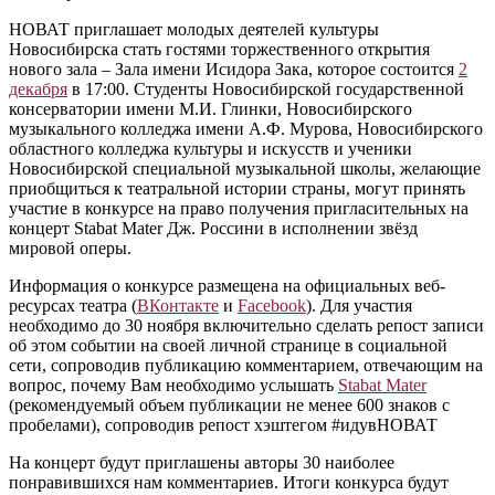
НОВАТ приглашает молодых деятелей культуры
Новосибирска стать гостями торжественного открытия
нового зала – Зала имени Исидора Зака, которое состоится
2
декабря
в 17:00. Студенты Новосибирской государственной
консерватории имени М.И. Глинки, Новосибирского
музыкального колледжа имени А.Ф. Мурова, Новосибирского
областного колледжа культуры и искусств и ученики
Новосибирской специальной музыкальной школы, желающие
приобщиться к театральной истории страны, могут принять
участие в конкурсе на право получения пригласительных на
концерт Stabat Mater Дж. Россини в исполнении звёзд
мировой оперы.
Информация о конкурсе размещена на официальных веб-
ресурсах театра (
ВКонтакте
и
Facebook
). Для участия
необходимо до 30 ноября включительно сделать репост записи
об этом событии на своей личной странице в социальной
сети, сопроводив публикацию комментарием, отвечающим на
вопрос, почему Вам необходимо услышать
Stabat Mater
(рекомендуемый объем публикации не менее 600 знаков с
пробелами), сопроводив репост хэштегом #идувНОВАТ
На концерт будут приглашены авторы 30 наиболее
понравившихся нам комментариев. Итоги конкурса будут