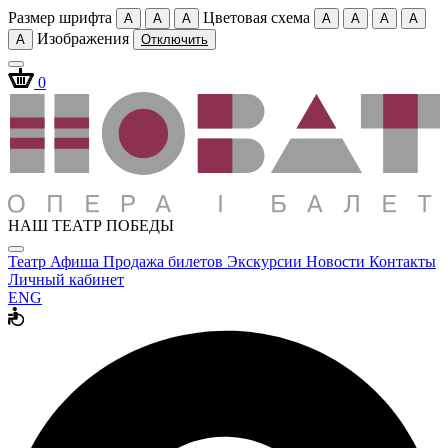
Размер шрифта
Цветовая схема
A
A
A
A
A
A
A
Изображения
A
Отключить
0
НАШ ТЕАТР ПОБЕДЫ
Театр
Афиша
Продажа билетов
Экскурсии
Новости
Контакты
Личный кабинет
ENG