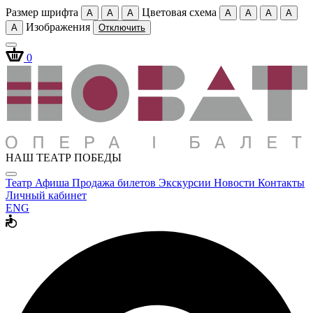
Размер шрифта
Цветовая схема
A
A
A
A
A
A
A
Изображения
A
Отключить
0
НАШ ТЕАТР ПОБЕДЫ
Театр
Афиша
Продажа билетов
Экскурсии
Новости
Контакты
Личный кабинет
ENG