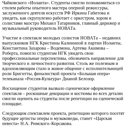
Чайковского «Иоланта». Студенты смогли познакомиться со
стилем работы опытного мастера оперной режиссуры,
заслуженного деятеля искусств РФ Иркина Габитова и
увидеть, как скрупулезно работает с оркестром, хором и
солистами маэстро Михаил Татарников, главный дирижер и
музыкальный руководитель НОВАТа.
Участие в спектакле молодых солистов НОВАТа ‒ недавних
выпускников НГК Кристины Калининой в партии Иоланты,
Константина Захарова ‒ Водемона, Артема Акимова ‒
Роберта, помогло студентам НГК увидеть свои
профессиональные перспективы, обозначить направление для
творческого и личностного развития. Столь же полезным и
вдохновляющим стало и живое общение с исполнительницей
роли Бригитты, финалисткой проекта «Большая опера»
телеканала «Россия-Культура» Дианой Белозор.
Восхищение студентов вызвало сценическое оформление
спектакля ‒ роскошные декорации и костюмы во всех деталях
смогли оценить на студенты после репетиции на сценической
площадке.
Следующим спектаклем проекта, репетицию которого посетят
будущие артисты оперы и музыковеды, станет «Царская
невеста» Н.А. Римского‒Корсакова.