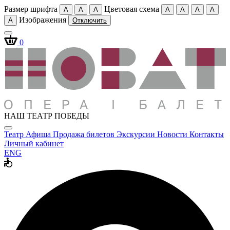
Размер шрифта
Цветовая схема
A
A
A
A
A
A
A
Изображения
A
Отключить
0
НАШ ТЕАТР ПОБЕДЫ
Театр
Афиша
Продажа билетов
Экскурсии
Новости
Контакты
Личный кабинет
ENG