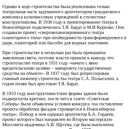
Однако в ходе строительства была реализована только
театральная часть задуманного архитектором грандиозного
комплекса культмассовых учреждений в стилистике
конструктивизма. В 1930 году к проектированию театра в
Новосибирске подключились Т.Я. Бардт и М.И Курилко. Они
создавали проект «сверхмеханизированного театра
планетарного типа» при необходимости трансформируемого в
цирк, планетарий или бассейн для водных пантомим.
При строительстве в несколько раз была превышена
заявленная смета, поэтому власти пришли к выводу, что
строительство театра в 1931 году «начато с явно
вредительскими целями – заморозить государственные
средства на объекте». В 1937 году был репрессирован
главный инженер строительства театра С.А. Полыгалин, а
годом позже был арестован Т.Я. Бардт.
В 1933 году конструктивистские формы здания были
подвергнуты критике, после чего в газете «Советская
Сибирь» были объявлены условия конкурса «на составление
проекта обработки фасадов строящегося в Новосибирске
театра». Победу в нем одержал архитектор Б.А. Гордеев,
проект которого был направлен во Вторую мастерскую
Моссовета академика А.В. Щусева, где была выполнена