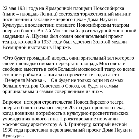
22 мая 1931 года на Ярмарочной площади Новосибирска
(ныне – площадь Ленина) состоялся торжественный митинг,
посвященный закладке «первого цеха» Дома Науки и
Культуры, впоследствии ставшего Новосибирским театром
оперы и балета. Во 2-й Московской архитектурной мастерской
академика А. Щусева был создан окончательный проект
театра, который в 1937 году был удостоен Золотой медали
Всемирной выставки в Париже.
«Это будет громадный дворец, один зрительный зал которого
своей площадью сможет перекрыть площадь Моссовета и
свободно вместить в себя Большой московский театр со всеми
его пристройками, – писала о проекте в те годы газета
«Вечерняя Москва». – Он будет не только один из самых
больших театров Советского Союза, он будет и самым
оригинальным и самым совершенным из них».
Впрочем, история строительства Новосибирского театра
оперы и балета началась ещё в 20-х годах прошлого века,
когда возникла потребность в культурно-просветительских
учреждениях нового типа. Проектирование поручили
московскому архитектору А.З. Гринбергу, который весной
1930 года представил первоначальный проект Дома Науки и
Культуры.