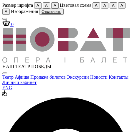
Размер шрифта
Цветовая схема
A
A
A
A
A
A
A
Изображения
A
Отключить
0
НАШ ТЕАТР ПОБЕДЫ
Театр
Афиша
Продажа билетов
Экскурсии
Новости
Контакты
Личный кабинет
ENG