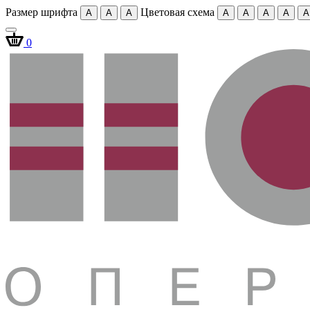
Размер шрифта
Цветовая схема
A
A
A
A
A
A
A
A
0