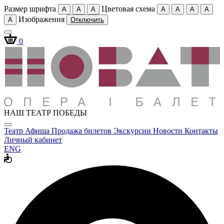
Размер шрифта
Цветовая схема
A
A
A
A
A
A
A
Изображения
A
Отключить
0
НАШ ТЕАТР ПОБЕДЫ
Театр
Афиша
Продажа билетов
Экскурсии
Новости
Контакты
Личный кабинет
ENG