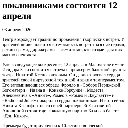
поклонниками состоится 12
апреля
03 апреля 2026
Театр возрождает традицию проведения творческих встреч. У
зрителей вновь появится возможность встретиться с актерами,
режиссерами, дирижерами – всеми теми, кто создает для них
магию спектакля.
Уже в следующее воскресенье, 12 апреля, в Малом зале имени
Исидора Зака состоится встреча с премьером балетной труппы
театра Никитой Ксенофонтовым. Он давно завоевал сердца
зрителей своей виртуозной техникой и ярким темпераментом.
Его запоминающиеся образы Фролло в «Соборе Парижской
Богоматери», Ивана в «Коньке-Горбунке», Модеста
Алексеевича в «Анюте», Ромео в «Ромео и Джульетте» и
«Radio and Juliet» покорили сердца поклонников. И вот сейчас
Никита Ксенофонтов со своей партнершей Елизаветой
Аношиной готовит долгожданную партию Базиля в балете
«Дон Кихот».
Премьера будет приурочена к 10-летию творческой