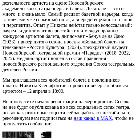
деятельности артиста на сцене Новосибирского
академического театра оперы и балета. Десять лет – это и
много, и очень мало. Самый расцвет балетной карьеры, когда
за плечами уже серьезный опыт, а впереди еще много планов
и перспектив. Опыт у Никиты действительно колоссальный:
лауреат и дипломант всероссийских и международных
конкурсов артистов балета, дипломант «Бенуа де ла Данс»
(2023), призер пятого сезона проекта «Большой балет» на
телеканале «Россия-Культура» (2024), трехкратный лауреат
Новосибирской театральной премии «Парадиз» (2018, 2022,
2025). Недавно артист вошел в состав правления
новосибирского регионального отделения Союза театральных
деятелей России.
Мы приглашаем всех любителей балета и поклонников
таланта Никиты Ксенофонтова провести вечер с любимым
артистом – 12 апреля в 18:00.
Не пропустите начало регистрации на мероприятие. Ссылка
на нее будет опубликована во всех социальных сетях театра,
но так как некоторые соцсети сейчас работают нестабильно,
рекомендуем вам подписаться на
наш канал в MAX
, чтобы не
пропустить сообщение.