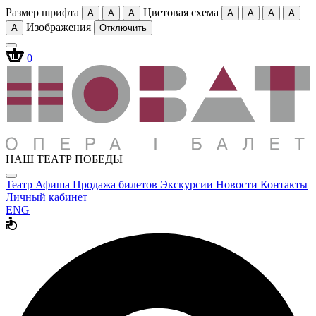
Размер шрифта
Цветовая схема
A
A
A
A
A
A
A
Изображения
A
Отключить
0
НАШ ТЕАТР ПОБЕДЫ
Театр
Афиша
Продажа билетов
Экскурсии
Новости
Контакты
Личный кабинет
ENG