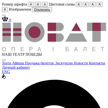
Размер шрифта
Цветовая схема
A
A
A
A
A
A
A
Изображения
A
Отключить
0
НАШ ТЕАТР ПОБЕДЫ
Театр
Афиша
Продажа билетов
Экскурсии
Новости
Контакты
Личный кабинет
ENG