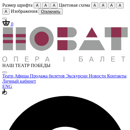
Размер шрифта
Цветовая схема
A
A
A
A
A
A
A
Изображения
A
Отключить
0
НАШ ТЕАТР ПОБЕДЫ
Театр
Афиша
Продажа билетов
Экскурсии
Новости
Контакты
Личный кабинет
ENG