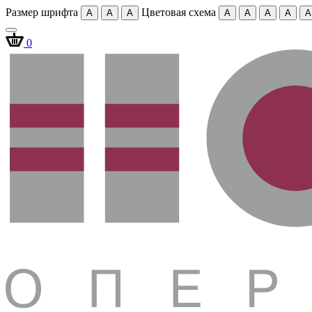
Размер шрифта
Цветовая схема
A
A
A
A
A
A
A
A
0