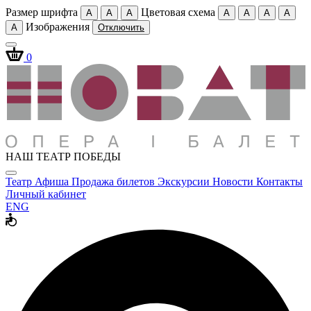
Размер шрифта
Цветовая схема
A
A
A
A
A
A
A
Изображения
A
Отключить
0
НАШ ТЕАТР ПОБЕДЫ
Театр
Афиша
Продажа билетов
Экскурсии
Новости
Контакты
Личный кабинет
ENG