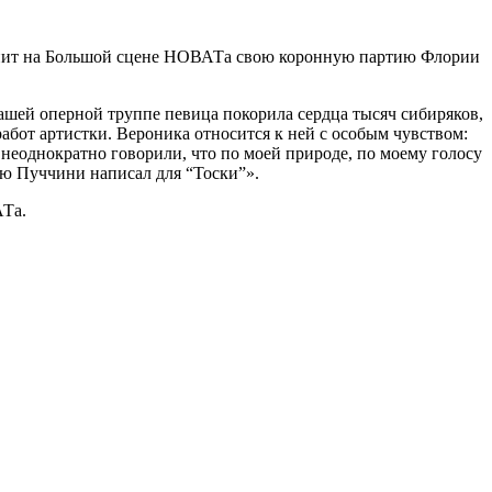
олнит на Большой сцене НОВАТа свою коронную партию Флории
нашей оперной труппе певица покорила сердца тысяч сибиряков,
абот артистки. Вероника относится к ней с особым чувством:
 неоднократно говорили, что по моей природе, по моему голосу
ую Пуччини написал для “Тоски”».
АТа.