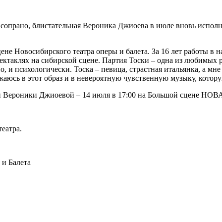
м сопрано, блистательная Вероника Джиоева в июле вновь исп
ене Новосибирского театра оперы и балета. За 16 лет работы в 
ктаклях на сибирской сцене. Партия Тоски ‒ одна из любимых р
 и психологически. Тоска – певица, страстная итальянка, а мне
ужаюсь в этот образ и в невероятную чувственную музыку, котор
и Вероники Джиоевой ‒ 14 июля в 17:00 на Большой сцене НОВ
театра.
и Балета