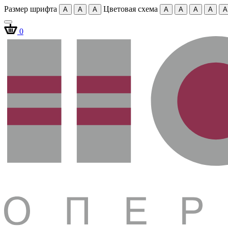
Размер шрифта
Цветовая схема
A
A
A
A
A
A
A
A
0