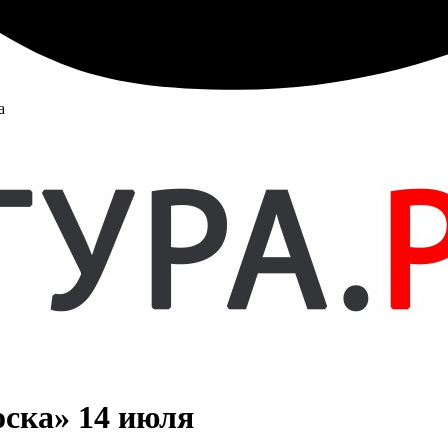
а
оска» 14 июля