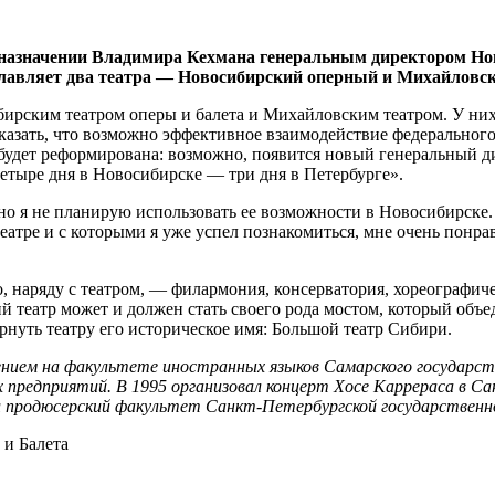
азначении Владимира Кехмана генеральным директором Ново
главляет два театра — Новосибирский оперный и Михайловск
рским театром оперы и балета и Михайловским театром. У них
казать, что возможно эффективное взаимодействие федерального
удет реформирована: возможно, появится новый генеральный дир
четыре дня в Новосибирске — три дня в Петербурге».
о я не планирую использовать ее возможности в Новосибирске. 
театре и с которыми я уже успел познакомиться, мне очень понр
то, наряду с театром, — филармония, консерватория, хореограф
й театр может и должен стать своего рода мостом, который об
ернуть театру его историческое имя: Большой театр Сибири.
чением на факультете иностранных языков Самарского государст
х предприятий. В 1995 организовал концерт Хосе Каррераса в С
ил продюсерский факультет Санкт-Петербургской государственн
и Балета