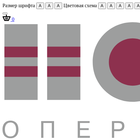
Размер шрифта
Цветовая схема
A
A
A
A
A
A
A
A
0