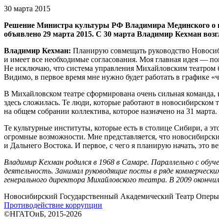
30 марта 2015
Решение Министра культуры РФ Владимира Мединского о н
объявлено 29 марта 2015. С 30 марта Владимир Кехман воз
Владимир Кехман:
Планирую совмещать руководство Новосиби
и имеет все необходимые согласования. Моя главная идея — по
Не исключаю, что система управления Михайловским театром б
Видимо, в первое время мне нужно будет работать в графике «
В Михайловском театре сформирована очень сильная команда, н
здесь сложилась. Те люди, которые работают в новосибирском 
на общем собрании коллектива, которое назначено на 31 марта.
Те культурные институты, которые есть в столице Сибири, а э
огромные возможности. Мне представляется, что новосибирски
и Дальнего Востока. И первое, с чего я планирую начать, это в
Владимир Кехман родился в 1968 в Самаре. Параллельно с обу
деятельность. Занимал руководящие посты в ряде коммерчески
генерального директора Михайловского театра. В 2009 оконч
Новосибирский Государственный Академический Театр Оперы 
Противодействие коррупции
©НГАТОиБ, 2015-2026