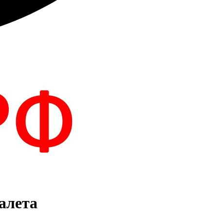
алета