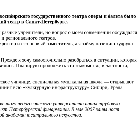
сибирского государственного театра оперы и балета было
ий театр в Санкт-Петербурге.
 разные учредители, но вопрос о моем совмещении обсуждался
 и регионального театров.
ектор и его первый заместитель, а я займу позицию худрука.
Прежде я хочу самостоятельно разобраться в ситуации, которая
авились. Планирую продолжить это знакомство, в частности,
ическое училище, специальная музыкальная школа — открывают
ъединит всю «культурную инфраструктуру» Сибири, Урала
венного педагогического университета начал трудовую
анкт-Петербургской филармонии. В мае 2007 занял пост
ой академии театрального искусства.