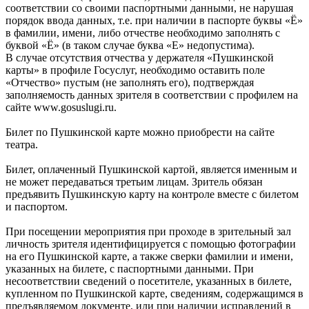
соответствии со своими паспортными данными, не нарушая
порядок ввода данных, т.е. при наличии в паспорте буквы «Ё»
в фамилии, имени, либо отчестве необходимо заполнять с
буквой «Ё» (в таком случае буква «Е» недопустима).
В случае отсутствия отчества у держателя «Пушкинской
карты» в профиле Госуслуг, необходимо оставить поле
«Отчество» пустым (не заполнять его), подтверждая
заполняемость данных зрителя в соответствии с профилем на
сайте www.gosuslugi.ru.
Билет по Пушкинской карте можно приобрести на сайте
театра.
Билет, оплаченный Пушкинской картой, является именным и
не может передаваться третьим лицам. Зритель обязан
предъявить Пушкинскую карту на контроле вместе с билетом
и паспортом.
При посещении мероприятия при проходе в зрительный зал
личность зрителя идентифицируется с помощью фотографии
на его Пушкинской карте, а также сверки фамилии и имени,
указанных на билете, с паспортными данными. При
несоответствии сведений о посетителе, указанных в билете,
купленном по Пушкинской карте, сведениям, содержащимся в
предъявляемом документе, или при наличии исправлений в