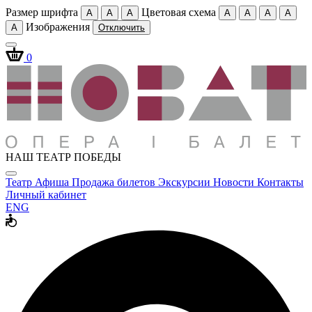
Размер шрифта
Цветовая схема
A
A
A
A
A
A
A
Изображения
A
Отключить
0
НАШ ТЕАТР ПОБЕДЫ
Театр
Афиша
Продажа билетов
Экскурсии
Новости
Контакты
Личный кабинет
ENG