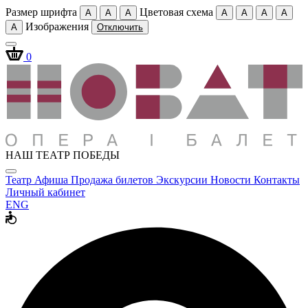
Размер шрифта
Цветовая схема
A
A
A
A
A
A
A
Изображения
A
Отключить
0
НАШ ТЕАТР ПОБЕДЫ
Театр
Афиша
Продажа билетов
Экскурсии
Новости
Контакты
Личный кабинет
ENG