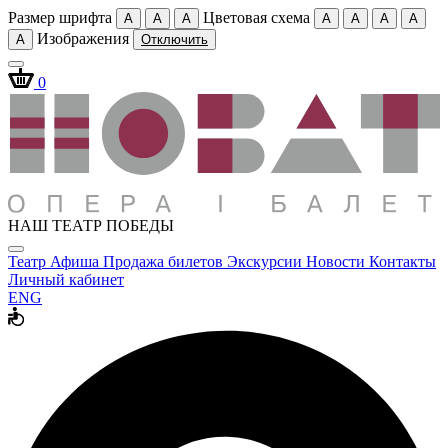
Размер шрифта
Цветовая схема
A
A
A
A
A
A
A
Изображения
A
Отключить
0
НАШ ТЕАТР ПОБЕДЫ
Театр
Афиша
Продажа билетов
Экскурсии
Новости
Контакты
Личный кабинет
ENG