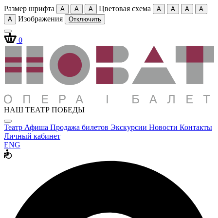
Размер шрифта
Цветовая схема
A
A
A
A
A
A
A
Изображения
A
Отключить
0
НАШ ТЕАТР ПОБЕДЫ
Театр
Афиша
Продажа билетов
Экскурсии
Новости
Контакты
Личный кабинет
ENG