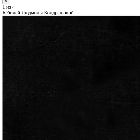
×
1
из 4
Юбилей Людмилы Кондрашовой