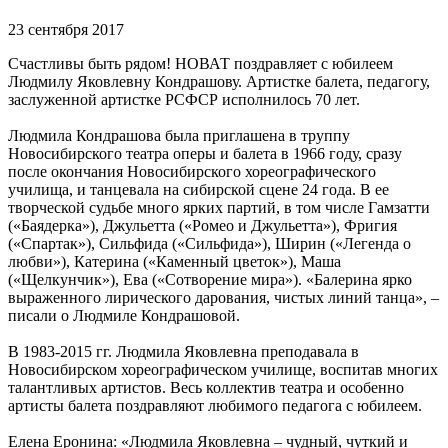
23 сентября 2017
Счастливы быть рядом! НОВАТ поздравляет с юбилеем
Людмилу Яковлевну Кондрашову. Артистке балета, педагогу,
заслуженной артистке РСФСР исполнилось 70 лет.
Людмила Кондрашова была приглашена в труппу
Новосибирского театра оперы и балета в 1966 году, сразу
после окончания Новосибирского хореографического
училища, и танцевала на сибирской сцене 24 года. В ее
творческой судьбе много ярких партий, в том числе Гамзатти
(«Баядерка»), Джульетта («Ромео и Джульетта»), Фригия
(«Спартак»), Сильфида («Сильфида»), Ширин («Легенда о
любви»), Катерина («Каменный цветок»), Маша
(«Щелкунчик»), Ева («Сотворение мира»). «Балерина ярко
выраженного лирического дарования, чистых линий танца», –
писали о Людмиле Кондрашовой.
В 1983-2015 гг. Людмила Яковлевна преподавала в
Новосибирском хореографическом училище, воспитав многих
талантливых артистов. Весь коллектив театра и особенно
артисты балета поздравляют любимого педагога с юбилеем.
Елена Еронина: «Людмила Яковлевна – чудный, чуткий и