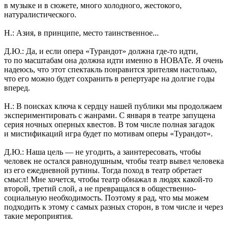
в музыке и в сюжете, много холодного, жестокого,
натуралистического.
Н.: Азия, в принципе, место таинственное...
Д.Ю.: Да, и если опера «Турандот» должна где-то идти,
то по масштабам она должна идти именно в НОВАТе. Я очень
надеюсь, что этот спектакль понравится зрителям настолько,
что его можно будет сохранить в репертуаре на долгие годы
вперед.
Н.: В поисках ключа к сердцу нашей публики мы продолжаем
экспериментировать с жанрами. С января в театре запущена
серия ночных оперных квестов. В том числе полная загадок
и мистификаций игра будет по мотивам оперы «Турандот».
Д.Ю.: Наша цель — не угодить, а заинтересовать, чтобы
человек не остался равнодушным, чтобы театр вывел человека
из его ежедневной рутины. Тогда поход в театр обретает
смысл! Мне хочется, чтобы театр обнажал в людях какой-то
второй, третий слой, а не превращался в общественно-
социальную необходимость. Поэтому я рад, что мы можем
подходить к этому с самых разных сторон, в том числе и через
такие мероприятия.