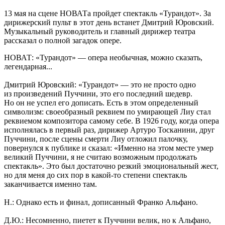
13 мая на сцене НОВАТа пройдет спектакль «Турандот». За
дирижерский пульт в этот день встанет Дмитрий Юровский.
Музыкальный руководитель и главный дирижер театра
рассказал о полной загадок опере.
НОВАТ: «Турандот» — опера необычная, можно сказать,
легендарная...
Дмитрий Юровский: «Турандот» — это не просто одно
из произведений Пуччини, это его последний шедевр.
Но он не успел его дописать. Есть в этом определенный
символизм: своеобразный реквием по умирающей Лиу стал
реквиемом композитора самому себе. В 1926 году, когда опера
исполнялась в первый раз, дирижер Артуро Тосканини, друг
Пуччини, после сцены смерти Лиу отложил палочку,
повернулся к публике и сказал: «Именно на этом месте умер
великий Пуччини, я не считаю возможным продолжать
спектакль». Это был достаточно резкий эмоциональный жест,
но для меня до сих пор в какой-то степени спектакль
заканчивается именно там.
Н.: Однако есть и финал, дописанный Франко Альфано.
Д.Ю.: Несомненно, пиетет к Пуччини велик, но к Альфано,