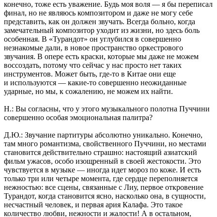
конечно, тоже есть уважение. Будь моя воля — я бы переписал
финал, но не являюсь композитором и даже не могу себе
представить, как он должен звучать. Всегда больно, когда
замечательный композитор уходит из жизни, но здесь боль
особенная. В «Турандот» он углубился в совершенно
незнакомые дали, в новое пространство оркестрового
звучания. В опере есть краски, которые мы даже не можем
воссоздать, потому что сейчас у нас просто нет таких
инструментов. Может быть, где-то в Китае они еще
и используются — какие-то совершенно неожиданные
ударные, но мы, к сожалению, не можем их найти.
Н.: Вы согласны, что у этого музыкального полотна Пуччини
совершенно особая эмоциональная палитра?
Д.Ю.: Звучание партитуры абсолютно уникально. Конечно,
там много романтизма, свойственного Пуччини, но местами
становится действительно страшно: настоящий азиатский
фильм ужасов, особо изощренный в своей жестокости. Это
чувствуется в музыке — иногда идет мороз по коже. И есть
только три или четыре момента, где сердце переполняется
нежностью: все сцены, связанные с Лиу, первое откровение
Турандот, когда становится ясно, насколько она, в сущности,
несчастный человек, и первая ария Калафа. Это такое
количество любви, нежности и жалости! А в остальном,