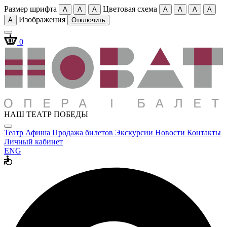
Размер шрифта
Цветовая схема
A
A
A
A
A
A
A
Изображения
A
Отключить
0
НАШ ТЕАТР ПОБЕДЫ
Театр
Афиша
Продажа билетов
Экскурсии
Новости
Контакты
Личный кабинет
ENG