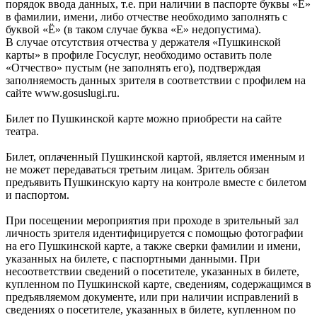
порядок ввода данных, т.е. при наличии в паспорте буквы «Ё»
в фамилии, имени, либо отчестве необходимо заполнять с
буквой «Ё» (в таком случае буква «Е» недопустима).
В случае отсутствия отчества у держателя «Пушкинской
карты» в профиле Госуслуг, необходимо оставить поле
«Отчество» пустым (не заполнять его), подтверждая
заполняемость данных зрителя в соответствии с профилем на
сайте www.gosuslugi.ru.
Билет по Пушкинской карте можно приобрести на сайте
театра.
Билет, оплаченный Пушкинской картой, является именным и
не может передаваться третьим лицам. Зритель обязан
предъявить Пушкинскую карту на контроле вместе с билетом
и паспортом.
При посещении мероприятия при проходе в зрительный зал
личность зрителя идентифицируется с помощью фотографии
на его Пушкинской карте, а также сверки фамилии и имени,
указанных на билете, с паспортными данными. При
несоответствии сведений о посетителе, указанных в билете,
купленном по Пушкинской карте, сведениям, содержащимся в
предъявляемом документе, или при наличии исправлений в
сведениях о посетителе, указанных в билете, купленном по