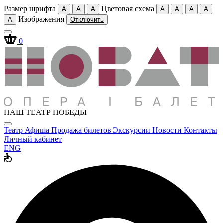
Размер шрифта
Цветовая схема
A
A
A
A
A
A
A
Изображения
A
Отключить
0
НАШ ТЕАТР ПОБЕДЫ
Театр
Афиша
Продажа билетов
Экскурсии
Новости
Контакты
Личный кабинет
ENG